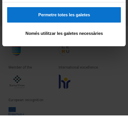
Terms and privacy
Permetre totes les galetes
PEU 3
Contact
Només utilitzar les galetes necessàries
Founder of the
Member of the
Member of the
International excellence
European recognition