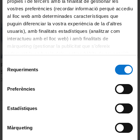
pròpies i de tercers amb la finalitat de gestionar les
vostres preferències (recordar informació perquè accediu
al lloc web amb determinades característiques que
puguin diferenciar la vostra experiència de la d’altres
usuaris), amb finalitats estadístiques (analitzar com
interactueu amb el lloc web) i amb finalitats de
màrqueting (gestionar la publicitat que s’ofereix
adequant-la en funció dels vostres hàbits de navegació).
Per obtenir més informació sobre les galetes podeu
Selecció
Projeccions de futur: mireu, ara, mentre llegim. Cartell de
consultar la
Política de galetes del lloc web de la
Requeriments
de
Sant Jordi 2026
Universitat de Barcelona
.
consentiment
21 April, 2026
Preferències
MENÚ PEU 1
Estadístiques
Legal notice
Cookies
Màrqueting
PEU 2
About UBtv