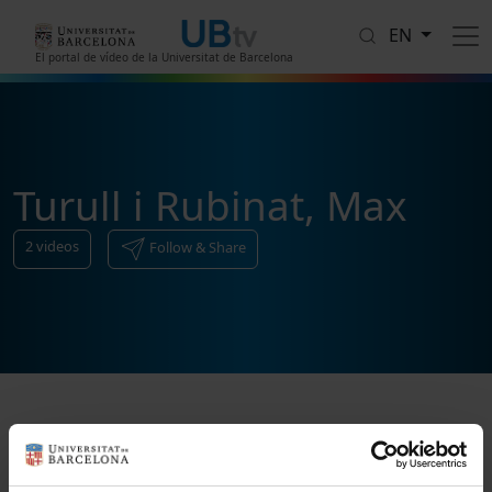
Skip to main content
EN
El portal de vídeo de la Universitat de Barcelona
Turull i Rubinat, Max
2
videos
Follow & Share
Sort