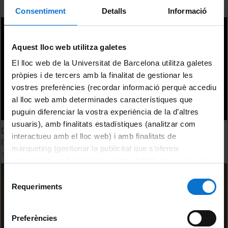
Consentiment
Detalls
Informació
Aquest lloc web utilitza galetes
El lloc web de la Universitat de Barcelona utilitza galetes
pròpies i de tercers amb la finalitat de gestionar les
vostres preferències (recordar informació perquè accediu
al lloc web amb determinades característiques que
puguin diferenciar la vostra experiència de la d’altres
usuaris), amb finalitats estadístiques (analitzar com
Debat de la Taula Rodona: 'La fascinació per l'Orient a
interactueu amb el lloc web) i amb finalitats de
l'època medieval'
màrqueting (gestionar la publicitat que s’ofereix
13 October, 2010
adequant-la en funció dels vostres hàbits de navegació).
Per obtenir més informació sobre les galetes podeu
Selecció
consultar la
Política de galetes del lloc web de la
Requeriments
de
Universitat de Barcelona
.
consentiment
Preferències