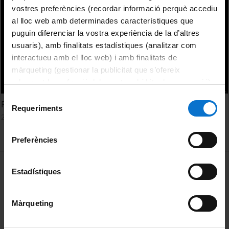
vostres preferències (recordar informació perquè accediu
al lloc web amb determinades característiques que
puguin diferenciar la vostra experiència de la d’altres
usuaris), amb finalitats estadístiques (analitzar com
interactueu amb el lloc web) i amb finalitats de
màrqueting (gestionar la publicitat que s’ofereix
adequant-la en funció dels vostres hàbits de navegació).
Per obtenir més informació sobre les galetes podeu
Selecció
Rethinking learning spaces with educational technology
consultar la
Política de galetes del lloc web de la
Requeriments
de
22 February, 2019
Universitat de Barcelona
.
consentiment
Preferències
MENÚ PEU 1
Legal notice
Estadístiques
Cookies
Màrqueting
PEU 2
About UBtv
Terms and privacy