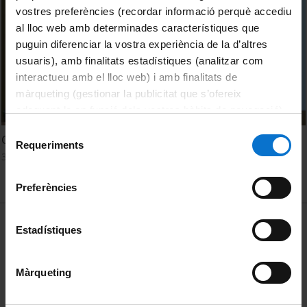
vostres preferències (recordar informació perquè accediu
al lloc web amb determinades característiques que
puguin diferenciar la vostra experiència de la d’altres
usuaris), amb finalitats estadístiques (analitzar com
interactueu amb el lloc web) i amb finalitats de
màrqueting (gestionar la publicitat que s’ofereix
adequant-la en funció dels vostres hàbits de navegació).
Per obtenir més informació sobre les galetes podeu
Selecció
Cerdà i la ciència de fer ciutats
consultar la
Política de galetes del lloc web de la
Requeriments
de
30 January, 2019
Universitat de Barcelona
.
consentiment
Preferències
MENÚ PEU 1
Legal notice
Estadístiques
Cookies
Màrqueting
PEU 2
About UBtv
Terms and privacy