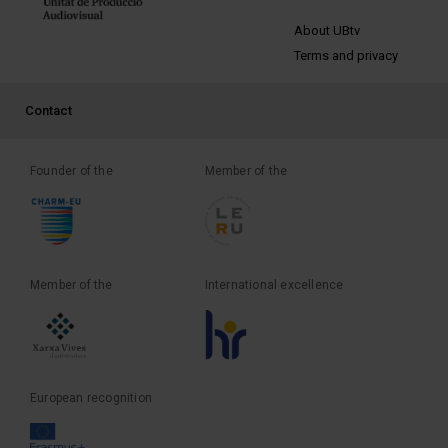
PEU 2
About UBtv
Terms and privacy
PEU 3
Contact
Founder of the
Member of the
Member of the
International excellence
European recognition