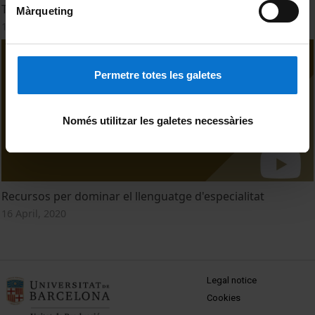
Terminologia
Màrqueting
16 April, 2020
Permetre totes les galetes
Només utilitzar les galetes necessàries
Recursos per dominar el llenguatge d'especialitat
16 April, 2020
MENÚ PEU 1
Legal notice
Cookies