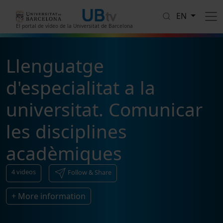
Skip to main content
EN
El portal de vídeo de la Universitat de Barcelona
Llenguatge
d'especialitat a la
universitat. Comunicar
les disciplines
acadèmiques
4
videos
Follow & Share
+ More information