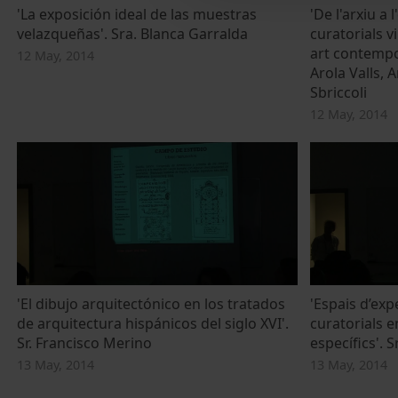
'La exposición ideal de las muestras
'De l'arxiu a 
velazqueñas'. Sra. Blanca Garralda
curatorials v
art contempor
12 May, 2014
Arola Valls, 
Sbriccoli
12 May, 2014
'El dibujo arquitectónico en los tratados
'Espais d’exp
de arquitectura hispánicos del siglo XVI'.
curatorials e
Sr. Francisco Merino
específics'. 
13 May, 2014
13 May, 2014