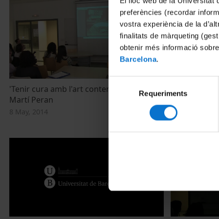
El lloc web de la Universitat 
preferències (recordar infor
vostra experiència de la d’al
finalitats de màrqueting (gest
obtenir més informació sobre
Barcelona
.
Selecció
'Tenir cura amb l'art contemporani'. Sr.
'L'actualitat 
Requeriments
de
Martí Peran
Museu Naciona
consentiment
Adela Labor
8 May, 2014
9 May, 2014