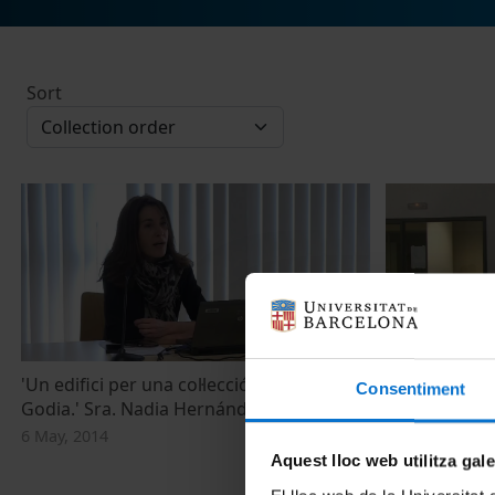
Sort
'Un edifici per una col·lecció. La Fundació
'Arxius dins d
Consentiment
Godia.' Sra. Nadia Hernández
Biblioteca de
Fontanals
6 May, 2014
7 May, 2014
Aquest lloc web utilitza gal