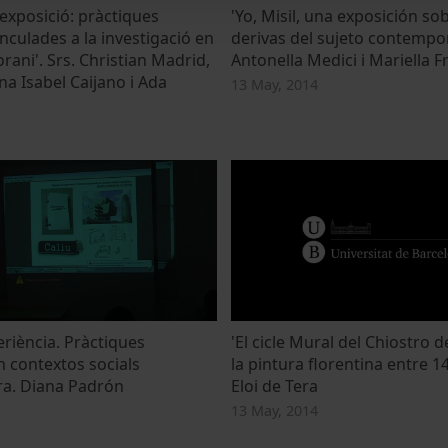
l'exposició: pràctiques
'Yo, Misil, una exposición sob
inculades a la investigació en
derivas del sujeto contempor
ani'. Srs. Christian Madrid,
Antonella Medici i Mariella F
Ana Isabel Caijano i Ada
13 May, 2014
eriència. Pràctiques
'El cicle Mural del Chiostro de
n contextos socials
la pintura florentina entre 143
Sra. Diana Padrón
Eloi de Tera
13 May, 2014