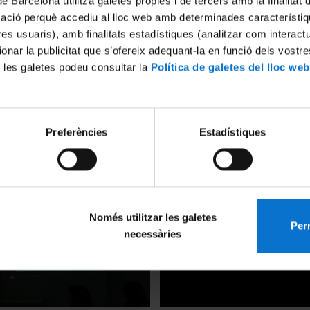
de Barcelona utilitza galetes pròpies i de tercers amb la finalitat
mació perquè accediu al lloc web amb determinades característiq
tres usuaris), amb finalitats estadístiques (analitzar com interac
ionar la publicitat que s’ofereix adequant-la en funció dels vostr
 les galetes podeu consultar la
Política de galetes del lloc web
del Gabinet i Gravats del
'Pere Fernández, primer pin
Preferències
Estadístiques
l d'Art de Catalunya'. Sra.
manierista en la Cataluña del
da
Exposición Ideal'. Sra. Olga
9 May, 2014
Només utilitzar les galetes
Perm
necessàries