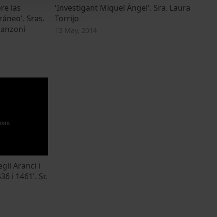
re las
'Investigant Miquel Àngel'. Sra. Laura
áneo'. Sras.
Torrijo
ranzoni
13 May, 2014
gli Aranci i
6 i 1461'. Sr.