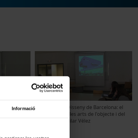
 i
'El Museu del Disseny de Barcelona: el
Informació
Cuyàs
nou museu de les arts de l'objecte i del
disseny'. Sra. Pilar Vélez
8 May, 2014