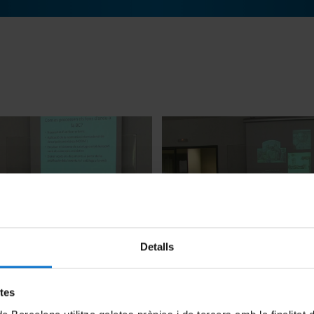
e biblioteques. El cas de la
Curs Doctoral Museus, Arxius
Detalls
 Catalunya.' Sra. Reis
Exposicions. Sra. Margarita 
8 May, 2014
etes