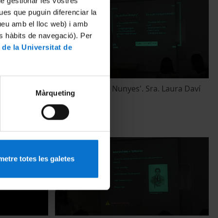
 de gestionar les vostres
ues que puguin diferenciar la
tueu amb el lloc web) i amb
es hàbits de navegació). Per
 de la Universitat de
tor
'Exposant Pere Nunyes'. Sra. Laura Daví
Màrqueting
 siglo XVI:
9 May, 2014
 del Colombo
etre totes les galetes