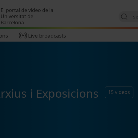
Skip to main content
El portal de vídeo de la
Universitat de
Barcelona
ions
Live broadcasts
rxius i Exposicions
15
videos