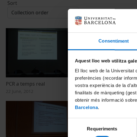
Sort
Consentiment
Aquest lloc web utilitza gal
El lloc web de la Universitat 
preferències (recordar infor
PCR a temps real
Bioxips
vostra experiència de la d’al
22 June, 2012
22 June, 2012
finalitats de màrqueting (gest
obtenir més informació sobre
Barcelona
.
Selecció
Requeriments
de
consentiment