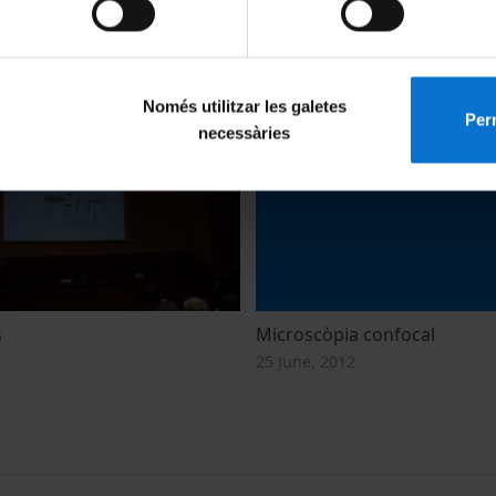
strumentals biomèdiques
Recursos didàctics tecnològi
25 June, 2012
Només utilitzar les galetes
Perm
necessàries
s
Microscòpia confocal
25 June, 2012