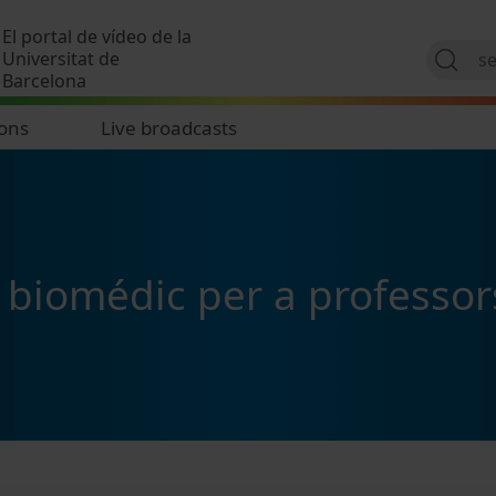
Skip to main content
El portal de vídeo de la
Universitat de
Barcelona
ions
Live broadcasts
p biomédic per a professor