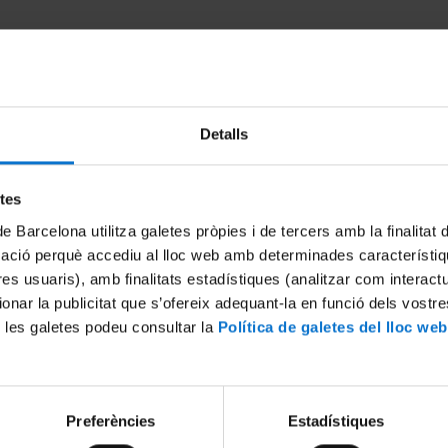
Detalls
etes
de Barcelona utilitza galetes pròpies i de tercers amb la finalitat
mació perquè accediu al lloc web amb determinades característiq
Hibridació in situ fluorescent
tres usuaris), amb finalitats estadístiques (analitzar com interac
22 June, 2012
ionar la publicitat que s’ofereix adequant-la en funció dels vostr
 les galetes podeu consultar la
Política de galetes del lloc web
Preferències
Estadístiques