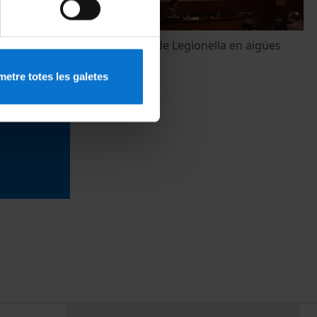
cs
Determinació de Legionella en aigües
20 June, 2012
etre totes les galetes