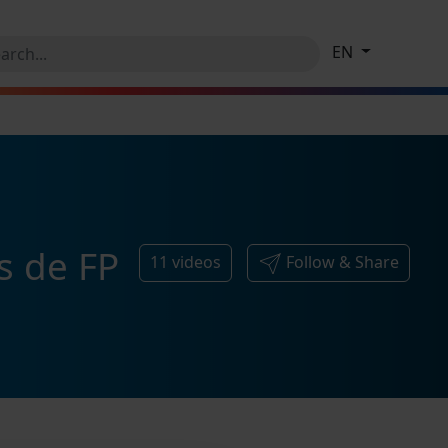
EN
s de FP
11
videos
Follow & Share