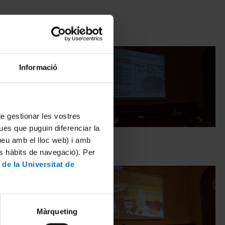
Informació
 de gestionar les vostres
ues que puguin diferenciar la
 (FISH)
Teràpia gènica
tueu amb el lloc web) i amb
20 June, 2012
es hàbits de navegació). Per
 de la Universitat de
Màrqueting