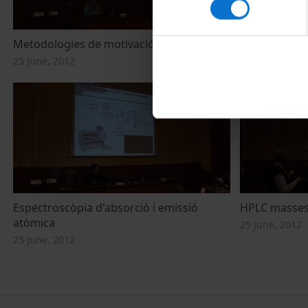
Metodologies de motivació a l'aula
Tècniques in
25 June, 2012
20 June, 2012
Espectroscòpia d'absorció i emissió
HPLC masse
atòmica
25 June, 2012
25 June, 2012