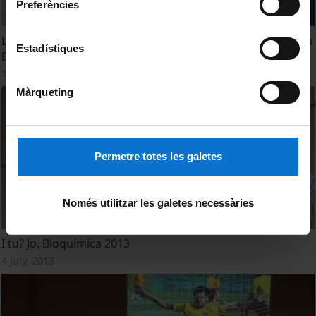
Preferències
Lliurament dels Premis UB 2014 - Ferran Adrià amb Gallina
Estadístiques
Blanca
17 September, 2014
Màrqueting
Permetre totes les galetes
Només utilitzar les galetes necessàries
I tu? Jo, Bioquímica 2013
4 July, 2013