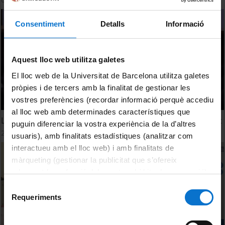
Consentiment
Detalls
Informació
Aquest lloc web utilitza galetes
El lloc web de la Universitat de Barcelona utilitza galetes
pròpies i de tercers amb la finalitat de gestionar les
vostres preferències (recordar informació perquè accediu
al lloc web amb determinades característiques que
LitCat a l'atac! II Jornada de Literatura Catalana i Batxillerat
puguin diferenciar la vostra experiència de la d’altres
28 January, 2020
usuaris), amb finalitats estadístiques (analitzar com
interactueu amb el lloc web) i amb finalitats de
màrqueting (gestionar la publicitat que s’ofereix
adequant-la en funció dels vostres hàbits de navegació).
Per obtenir més informació sobre les galetes podeu
Selecció
consultar la
Política de galetes del lloc web de la
Requeriments
de
Universitat de Barcelona
.
consentiment