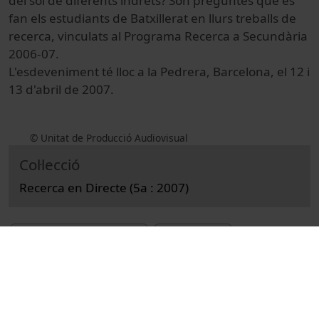
del sòl de diferents indrets? Són preguntes que es
fan els estudiants de Batxillerat en llurs treballs de
recerca, vinculats al Programa Recerca a Secundària
2006-07.
L'esdeveniment té lloc a la Pedrera, Barcelona, el 12 i
13 d'abril de 2007.
© Unitat de Producció Audiovisual
Col·lecció
Recerca en Directe (5a : 2007)
Docència i Recerca
Ciències
Reportatges
Pharmacy
Parc Científic de Barcelona
perfums