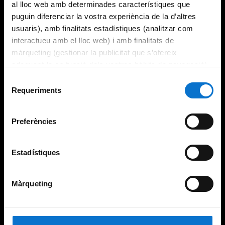
al lloc web amb determinades característiques que
puguin diferenciar la vostra experiència de la d’altres
usuaris), amb finalitats estadístiques (analitzar com
interactueu amb el lloc web) i amb finalitats de
màrqueting (gestionar la publicitat que s’ofereix
adequant-la en funció dels vostres hàbits de navegació).
Per obtenir més informació sobre les galetes podeu
Selecció
consultar la
Política de galetes del lloc web de la
Requeriments
de
Universitat de Barcelona
.
consentiment
Preferències
Estadístiques
Màrqueting