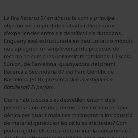
La fira
Recerca 07 en directe
té com a principal
objectiu ser un punt de trobada i d'intercanvi
d'experiències entre els científics i els ciutadans.
Enguany està estructurada en deu unitats o mòduls
que apleguen un ampli ventall de projectes de
recerca en curs a les universitats catalanes. L'Escola
Súnion, de Barcelona, guanyadora del premi
Recerca a Secundària 07 del Parc Científic de
Barcelona (PCB), presenta
Què investiguem a
Batxillerat? El perfum.
Quins hàbits socials es desvetllen entorn dels
perfums? Com es du a terme la recerca en teràpia
gènica per guarir malalties mitjançant la introducció
de material genètic en les cèl·lules afectades? Com
poden ajudar els cucs a determinar la contaminació