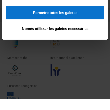
Terms and privacy
Permetre totes les galetes
PEU 3
Contact
Només utilitzar les galetes necessàries
Founder of the
Member of the
Member of the
International excellence
European recognition