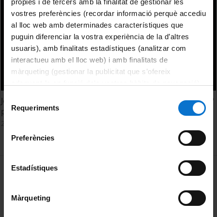
pròpies i de tercers amb la finalitat de gestionar les
vostres preferències (recordar informació perquè accediu
al lloc web amb determinades característiques que
puguin diferenciar la vostra experiència de la d’altres
usuaris), amb finalitats estadístiques (analitzar com
interactueu amb el lloc web) i amb finalitats de
màrqueting (gestionar la publicitat que s’ofereix
adequant-la en funció dels vostres hàbits de navegació).
Per obtenir més informació sobre les galetes podeu
Selecció
Jornadas sobre Innovación Docente (CRUE). 21 de Junio. 2ª
consultar la
Política de galetes del lloc web de la
Requeriments
de
parte
Universitat de Barcelona
.
consentiment
21 June, 2012
Preferències
MENÚ PEU 1
Estadístiques
Legal notice
Cookies
Màrqueting
PEU 2
About UBtv