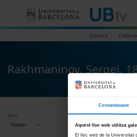
Navegació principal
Explore
Collect
Rakhmaninov, Sergei, 1
Consentiment
Sort
Aquest lloc web utilitza gal
El lloc web de la Universitat 