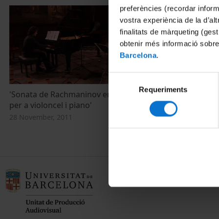
preferències (recordar infor
vostra experiència de la d’al
finalitats de màrqueting (gest
obtenir més informació sobre
Barcelona
.
Selecció
Requeriments
de
'Sonata de Rachmaninov en sol menor
consentiment
per a violoncel i piano'
28 November, 2011