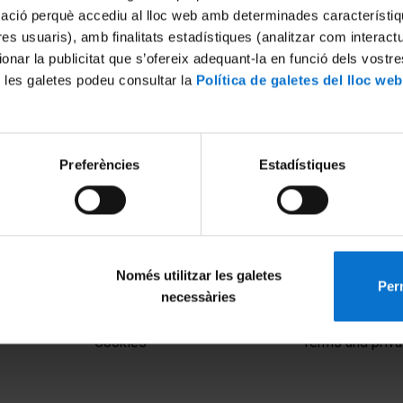
mació perquè accediu al lloc web amb determinades característiq
tres usuaris), amb finalitats estadístiques (analitzar com interac
ionar la publicitat que s’ofereix adequant-la en funció dels vostr
 les galetes podeu consultar la
Política de galetes del lloc web
Preferències
Estadístiques
Només utilitzar les galetes
Perm
necessàries
MENÚ PEU 1
PEU 2
Legal notice
About UBtv
Cookies
Terms and priva