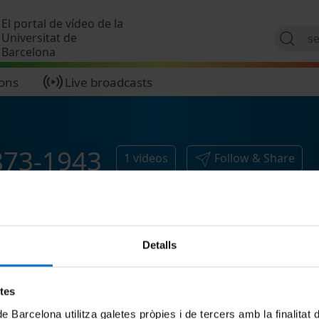
Skip to main content
El portal de vídeo de la
Universitat de
Barcelona
ions
Live broadcasts
873-1943
1
videos
Follow & Share
Detalls
etes
de Barcelona utilitza galetes pròpies i de tercers amb la finalitat