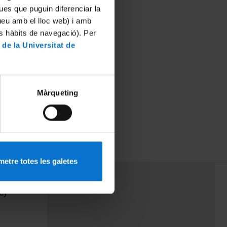
ues que puguin diferenciar la
tueu amb el lloc web) i amb
es hàbits de navegació). Per
 de la Universitat de
Màrqueting
etre totes les galetes
PEU 3
Contact
cy