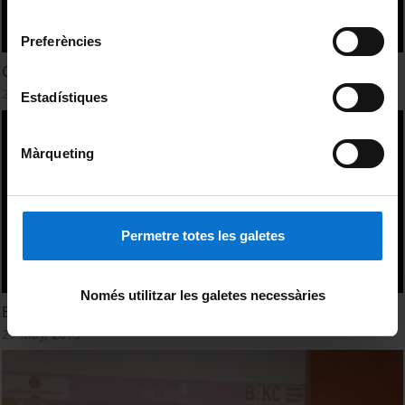
Universitat de Barcelona
.
consentiment
Preferències
Conclusions i tancament
27 May, 2013
Estadístiques
Màrqueting
Permetre totes les galetes
Només utilitzar les galetes necessàries
Benvinguda i presentació
27 May, 2013