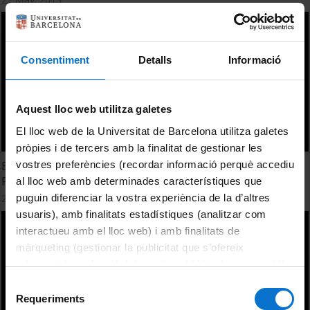
Consentiment
Detalls
Informació
Aquest lloc web utilitza galetes
El lloc web de la Universitat de Barcelona utilitza galetes
pròpies i de tercers amb la finalitat de gestionar les
vostres preferències (recordar informació perquè accediu
Experiències d'èxit en la relació Universitat - Formació
Professional
al lloc web amb determinades característiques que
puguin diferenciar la vostra experiència de la d’altres
27 May, 2013
usuaris), amb finalitats estadístiques (analitzar com
interactueu amb el lloc web) i amb finalitats de
màrqueting (gestionar la publicitat que s’ofereix
adequant-la en funció dels vostres hàbits de navegació).
Per obtenir més informació sobre les galetes podeu
Selecció
consultar la
Política de galetes del lloc web de la
Requeriments
de