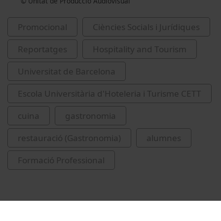
© Unitat de Producció Audiovisual
Promocional
Ciències Socials i Jurídiques
Reportatges
Hospitality and Tourism
Universitat de Barcelona
Escola Universitària d'Hoteleria i Turisme CETT
cuina
gastronomia
restauració (Gastronomia)
alumnes
Formació Professional