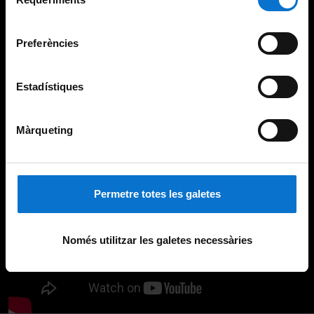
de
Universitat de Barcelona
.
consentiment
Preferències
Estadístiques
Màrqueting
Permetre totes les galetes
Només utilitzar les galetes necessàries