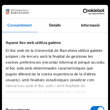
Consentiment
Detalls
Informació
Aquest lloc web utilitza galetes
El lloc web de la Universitat de Barcelona utilitza galetes
pròpies i de tercers amb la finalitat de gestionar les
vostres preferències (recordar informació perquè accediu
al lloc web amb determinades característiques que
puguin diferenciar la vostra experiència de la d’altres
usuaris), amb finalitats estadístiques (analitzar com
interactueu amb el lloc web) i amb finalitats de
màrqueting (gestionar la publicitat que s’ofereix
adequant-la en funció dels vostres hàbits de navegació).
Per obtenir més informació sobre les galetes podeu
Selecció
consultar la
Política de galetes del lloc web de la
Requeriments