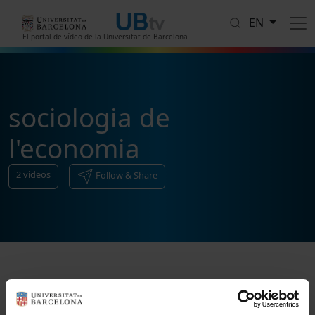
Skip to main content
EN
El portal de vídeo de la Universitat de Barcelona
sociologia de
l'economia
2
videos
Follow & Share
Sort