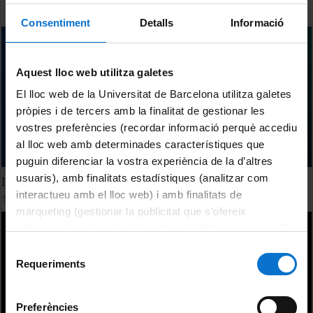
Consentiment
Detalls
Informació
Aquest lloc web utilitza galetes
El lloc web de la Universitat de Barcelona utilitza galetes
pròpies i de tercers amb la finalitat de gestionar les
vostres preferències (recordar informació perquè accediu
al lloc web amb determinades característiques que
puguin diferenciar la vostra experiència de la d’altres
usuaris), amb finalitats estadístiques (analitzar com
Implicacions de la IA sobre Economia Aplicada i Empresa
interactueu amb el lloc web) i amb finalitats de
14 February, 2024
màrqueting (gestionar la publicitat que s’ofereix
adequant-la en funció dels vostres hàbits de navegació).
Per obtenir més informació sobre les galetes podeu
Selecció
consultar la
Política de galetes del lloc web de la
Requeriments
de
Universitat de Barcelona
.
consentiment
Preferències