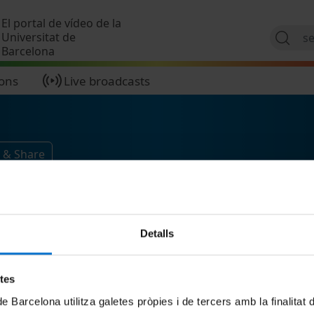
Skip to main content
El portal de vídeo de la
Universitat de
Barcelona
ions
Live broadcasts
 & Share
Detalls
etes
de Barcelona utilitza galetes pròpies i de tercers amb la finalitat