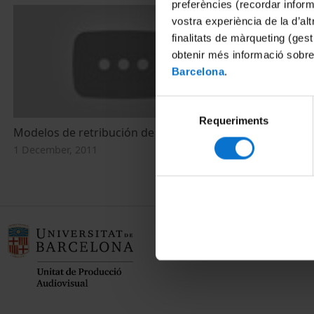
preferències (recordar infor
vostra experiència de la d’al
finalitats de màrqueting (gest
obtenir més informació sobre
Barcelona
.
Selecció
Requeriments
de
Modelos de retribución de la creación
Modelos de n
consentiment
1 December, 2011
1 December, 2