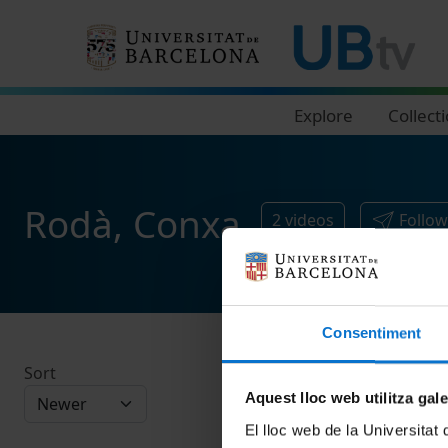
Navegació principal
Explore
Collect
Rodà, Conxa
2
videos
Follow
Consentiment
Sort
Aquest lloc web utilitza gal
El lloc web de la Universitat 