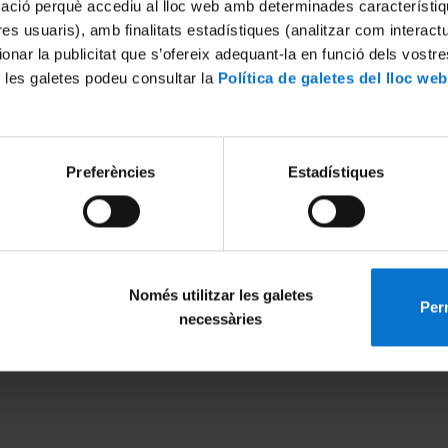
mació perquè accediu al lloc web amb determinades característiq
tres usuaris), amb finalitats estadístiques (analitzar com interac
ionar la publicitat que s’ofereix adequant-la en funció dels vostr
 les galetes podeu consultar la
Política de galetes del lloc web
Preferències
Estadístiques
egocio digital
011
Només utilitzar les galetes
Perm
MENÚ PEU 1
PEU 2
necessàries
Legal notice
About UBtv
Cookies
Terms and priva