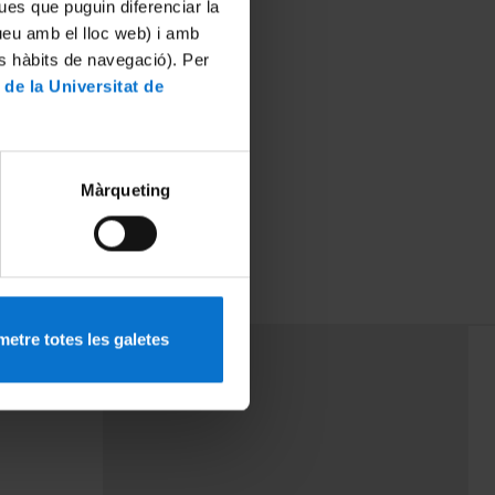
ues que puguin diferenciar la
tueu amb el lloc web) i amb
es hàbits de navegació). Per
 de la Universitat de
Màrqueting
etre totes les galetes
PEU 3
Contact
cy