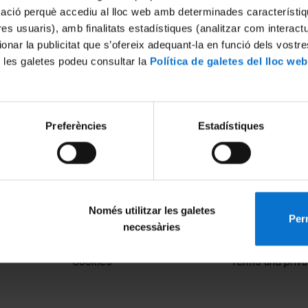
mació perquè accediu al lloc web amb determinades característiq
tres usuaris), amb finalitats estadístiques (analitzar com interac
ionar la publicitat que s’ofereix adequant-la en funció dels vostr
 les galetes podeu consultar la
Política de galetes del lloc web
Preferències
Estadístiques
storia Contemporánea y
Acte de benvinguda
l
20 February, 2020
Només utilitzar les galetes
Perm
necessàries
MENÚ PEU 1
PEU 2
Legal notice
About UBtv
Cookies
Terms and priva