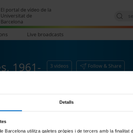
Skip to main content
El portal de vídeo de la
Universitat de
Barcelona
ions
Live broadcasts
es, 1961-
3
videos
Follow & Share
Detalls
etes
de Barcelona utilitza galetes pròpies i de tercers amb la finalitat