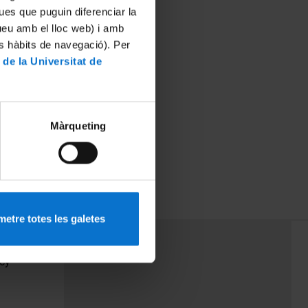
ues que puguin diferenciar la
tueu amb el lloc web) i amb
es hàbits de navegació). Per
 de la Universitat de
Màrqueting
etre totes les galetes
PEU 3
Contact
cy