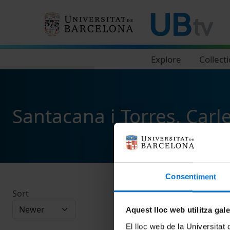
Navegació principal
Explore
Collect
Santacana i Torres, Carl
Consentiment
Sort
Aquest lloc web utilitza gal
El lloc web de la Universitat 