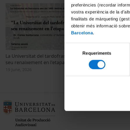
preferències (recordar infor
vostra experiència de la d’al
finalitats de màrqueting (gest
obtenir més informació sobre
Barcelona
.
Selecció
Requeriments
de
La Universitat del tardofranquisme i el
Máster en Hi
consentiment
seu renaixement en l'etapa democrática
Mundo Actua
19 June, 2026
8 April, 2022