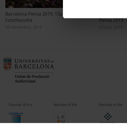
Barcelona Pensa 2019. 13a. Mostra de
Entrevista a 
Fotofilosofia
Pensa 2019
20 November, 2019
22 July, 2019
Founder of the
Member of the
Member of the