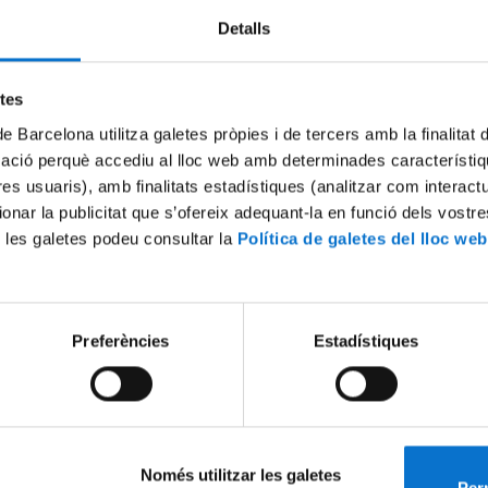
Detalls
etes
de Barcelona utilitza galetes pròpies i de tercers amb la finalitat
mació perquè accediu al lloc web amb determinades característiq
tres usuaris), amb finalitats estadístiques (analitzar com interac
ionar la publicitat que s’ofereix adequant-la en funció dels vostr
 les galetes podeu consultar la
Política de galetes del lloc web
nsa. 17a. Mostra de
Barcelona Pensa 2021. 15a. 
. Edició 2024
Fotofilosofia
2024
22 October, 2021
Preferències
Estadístiques
Només utilitzar les galetes
Perm