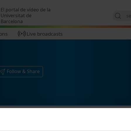
Skip to main content
El portal de vídeo de la
Universitat de
Barcelona
ions
Live broadcasts
Follow & Share