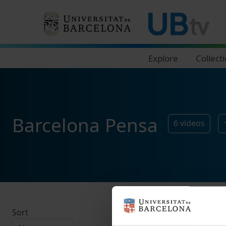
Navegació principal
Explore
Collect
Barcelona Pensa
6
videos
Sort