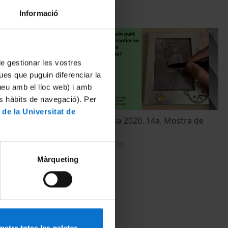
Informació
 de gestionar les vostres
ues que puguin diferenciar la
tueu amb el lloc web) i amb
es hàbits de navegació). Per
 de la Universitat de
Mostra de
Barcelona Pensa 2020. 14a. Mostra de
Fotofilosofia
18 November, 2020
Màrqueting
etre totes les galetes