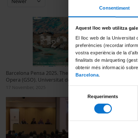
Consentiment
Aquest lloc web utilitza gal
El lloc web de la Universitat 
preferències (recordar infor
vostra experiència de la d’al
finalitats de màrqueting (gest
obtenir més informació sobre
Barcelona Pensa 2025. The Global Science
Barcelona Pe
Barcelona
.
Opera (GSO). Universitat de Barcelona
fotofilosofia
17 November, 2025
20 November, 
Selecció
Requeriments
de
consentiment