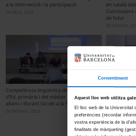
a la intervenció i la participació
en català del
Conclusions d
24 Abril, 2025
de futur
28 Febrero, 20
Consentiment
Competència lingüística dels estudiants
II Jornada s
d’Ed. primària i del màster de secundària
en català del
Aquest lloc web utilitza gal
abans i durant l’accés a la formació
Benvinguda
El lloc web de la Universitat 
28 Febrero, 2025
28 Febrero, 20
preferències (recordar infor
vostra experiència de la d’al
finalitats de màrqueting (gest