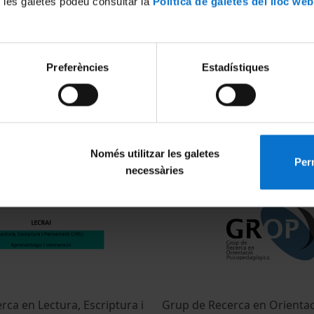
 les galetes podeu consultar la
Política de galetes del lloc web
Preferències
Estadístiques
ca en Psicologia Social,
Grup de Recerca en Poesia i
Organitzacional - PSICOSAO
POCIO
25
14 Febrero, 2025
Només utilitzar les galetes
Perm
necessàries
ca en Lectura, Escriptura i
Grup de Recerca en Orientac