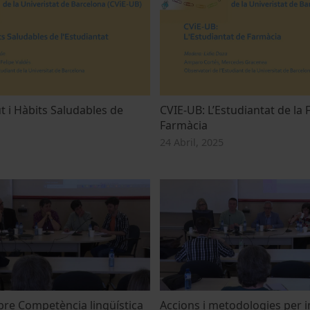
t i Hàbits Saludables de
CVIE-UB: L’Estudiantat de la 
Farmàcia
24 Abril, 2025
obre Competència lingüística
Accions i metodologies per i