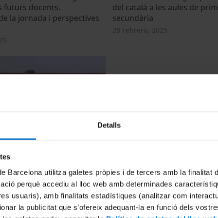
s futurs docents.
del català a les aules de prim
e la jornada i perspectives
secundària
28 Febrero, 2025
25
Detalls
obre Competència lingüística
Grup de Recerca & Innovaci
s futurs docents.
Lingüística i Literària - RIELL
etes
14 Febrero, 2025
de Barcelona utilitza galetes pròpies i de tercers amb la finalitat
25
mació perquè accediu al lloc web amb determinades característiq
tres usuaris), amb finalitats estadístiques (analitzar com interac
ionar la publicitat que s’ofereix adequant-la en funció dels vostr