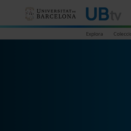
Navegació principal
Explora
Colecci