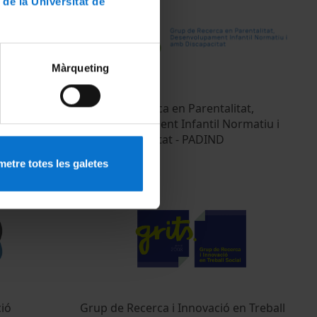
 de la Universitat de
Màrqueting
 Educació-
Grup de Recerca en Parentalitat,
Desenvolupament Infantil Normatiu i
amb Discapacitat - PADIND
14 Febrero, 2025
etre totes les galetes
ió
Grup de Recerca i Innovació en Treball