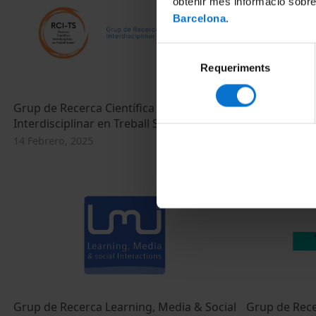
obtenir més informació sobre
Barcelona
.
Selecció
Requeriments
de
consentiment
Grup de Recerca Científica
Grup de Recer
Interdisciplinar en Treball Social - RCI-TS
Ambiental i 
14 Febrero, 2025
14 Febrero, 20
Grup de Recerca Learning, Media & Social
Grup de Recer