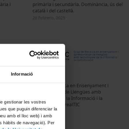
ària i
primària i secundària. Dominància, ús del
català i del castellà.
28 Febrero, 2025
Informació
ó en Educació
Grup de Recerca en Ensenyament i
Aprenentatge de Llengües amb
Tecnologies de la Informació i la
 de gestionar les vostres
Comunicació - realTIC
ues que puguin diferenciar la
14 Febrero, 2025
tueu amb el lloc web) i amb
es hàbits de navegació). Per