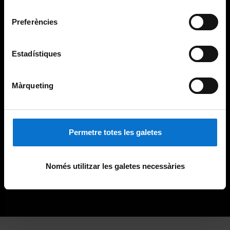
Universitat de Barcelona
.
consentiment
Preferències
Estadístiques
Màrqueting
Permetre totes les galetes
Només utilitzar les galetes necessàries