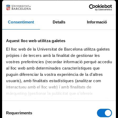
Consentiment
Detalls
Informació
Try again
Aquest lloc web utilitza galetes
El lloc web de la Universitat de Barcelona utilitza galetes
pròpies i de tercers amb la finalitat de gestionar les
vostres preferències (recordar informació perquè accediu
al lloc web amb determinades característiques que
puguin diferenciar la vostra experiència de la d’altres
usuaris), amb finalitats estadístiques (analitzar com
interactueu amb el lloc web) i amb finalitats de
màrqueting (gestionar la publicitat que s’ofereix
adequant-la en funció dels vostres hàbits de navegació).
Per obtenir més informació sobre les galetes podeu
Selecció
consultar la
Política de galetes del lloc web de la
Requeriments
de