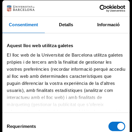
Consentiment
Detalls
Informació
Aquest lloc web utilitza galetes
El lloc web de la Universitat de Barcelona utilitza galetes
pròpies i de tercers amb la finalitat de gestionar les
vostres preferències (recordar informació perquè accediu
al lloc web amb determinades característiques que
puguin diferenciar la vostra experiència de la d’altres
usuaris), amb finalitats estadístiques (analitzar com
interactueu amb el lloc web) i amb finalitats de
màrqueting (gestionar la publicitat que s’ofereix
adequant-la en funció dels vostres hàbits de navegació).
Per obtenir més informació sobre les galetes podeu
Selecció
consultar la
Política de galetes del lloc web de la
Requeriments
de