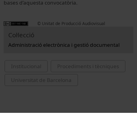
bases d’aquesta convocatòria.
© Unitat de Producció Audiovisual
Col·lecció
Administració electrònica i gestió documental
Institucional
Procediments i tècniques
Universitat de Barcelona