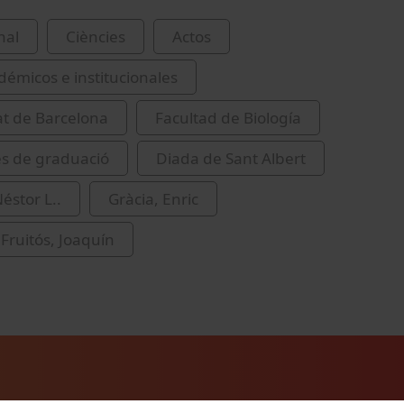
nal
Ciències
Actos
démicos e institucionales
at de Barcelona
Facultad de Biología
s de graduació
Diada de Sant Albert
éstor L..
Gràcia, Enric
 Fruitós, Joaquín