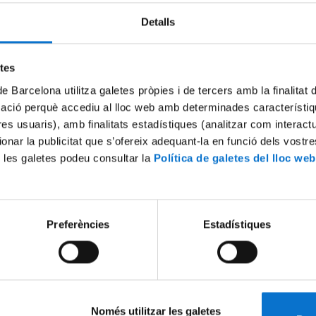
Detalls
Try again
etes
de Barcelona utilitza galetes pròpies i de tercers amb la finalitat
mació perquè accediu al lloc web amb determinades característiq
tres usuaris), amb finalitats estadístiques (analitzar com interac
ionar la publicitat que s’ofereix adequant-la en funció dels vostr
 les galetes podeu consultar la
Política de galetes del lloc web
Preferències
Estadístiques
Només utilitzar les galetes