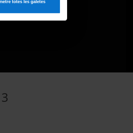
etre totes les galetes
13