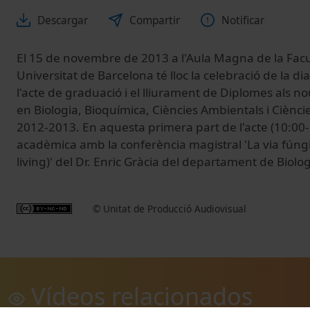
Descargar
Compartir
Notificar
El 15 de novembre de 2013 a l'Aula Magna de la Facul
Universitat de Barcelona té lloc la celebració de la d
l'acte de graduació i el lliurament de Diplomes als nou
en Biologia, Bioquímica, Ciències Ambientals i Ciènc
2012-2013. En aquesta primera part de l'acte (10:00-
acadèmica amb la conferència magistral 'La via fúngi
living)' del Dr. Enric Gràcia del departament de Biolo
© Unitat de Producció Audiovisual
Vídeos relacionados