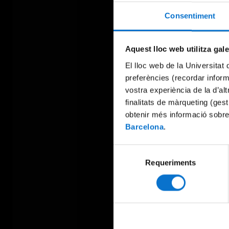
Consentiment
Aquest lloc web utilitza gal
El lloc web de la Universitat 
preferències (recordar infor
vostra experiència de la d’al
finalitats de màrqueting (gest
obtenir més informació sobre
Barcelona
.
Selecció
Requeriments
de
consentiment