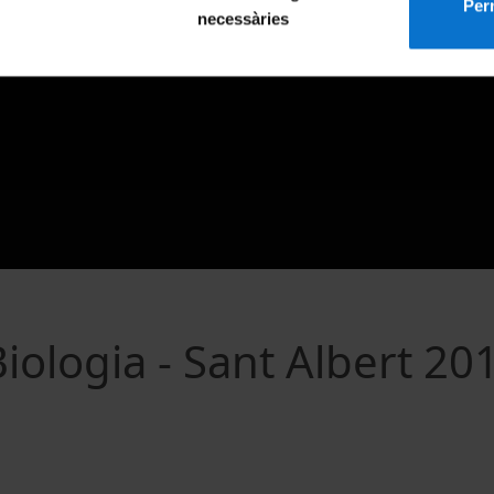
Perm
necessàries
iologia - Sant Albert 20