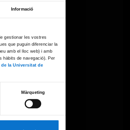
Informació
 de gestionar les vostres
ues que puguin diferenciar la
tueu amb el lloc web) i amb
es hàbits de navegació). Per
 de la Universitat de
Màrqueting