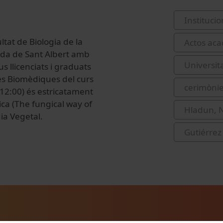
Institucio
tat de Biologia de la
Actos aca
iada de Sant Albert amb
Universit
s llicenciats i graduats
ies Biomèdiques del curs
cerimònie
12:00) és estricatament
ca (The fungical way of
Hladun, N
gia Vegetal.
Gutiérrez