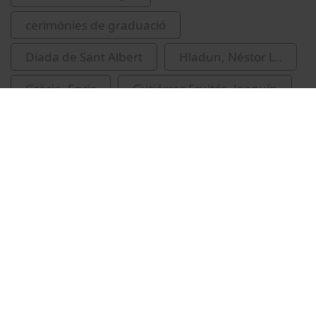
cerimònies de graduació
Diada de Sant Albert
Hladun, Néstor L..
Gràcia, Enric
Gutiérrez Fruitós, Joaquín
Related videos