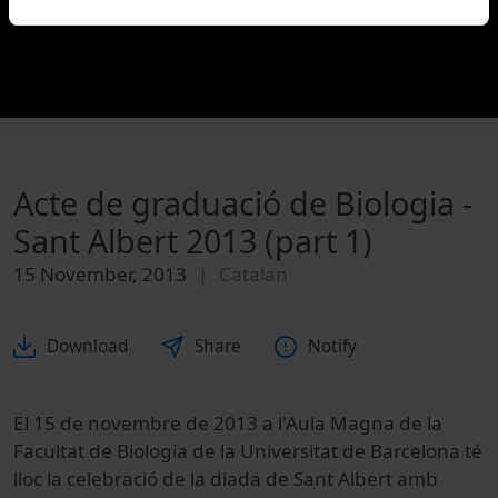
Acte de graduació de Biologia -
Sant Albert 2013 (part 1)
15 November, 2013
Catalan
Download
Share
Notify
El 15 de novembre de 2013 a l'Aula Magna de la
Facultat de Biologia de la Universitat de Barcelona té
lloc la celebració de la diada de Sant Albert amb