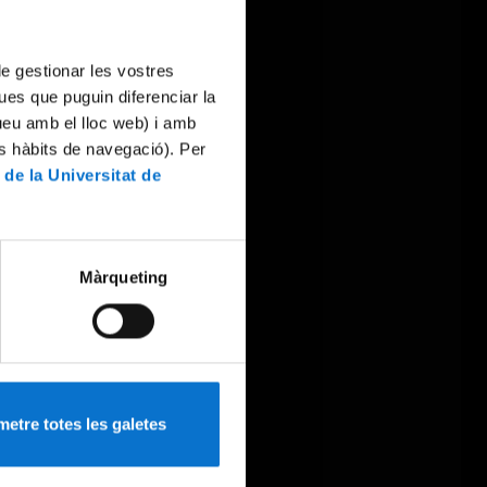
 de gestionar les vostres
ues que puguin diferenciar la
tueu amb el lloc web) i amb
es hàbits de navegació). Per
 de la Universitat de
Màrqueting
etre totes les galetes