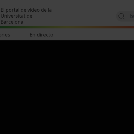
Pasar al contenido principal
El portal de vídeo de la
Universitat de
Barcelona
ones
En directo