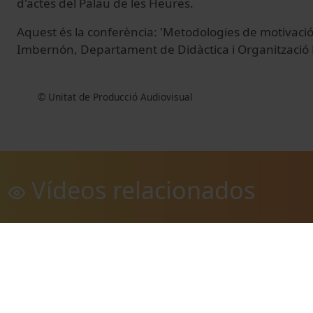
d'actes del Palau de les Heures.
Aquest és la conferència: 'Metodologies de motivació 
Imbernón, Departament de Didàctica i Organització 
© Unitat de Producció Audiovisual
Vídeos relacionados