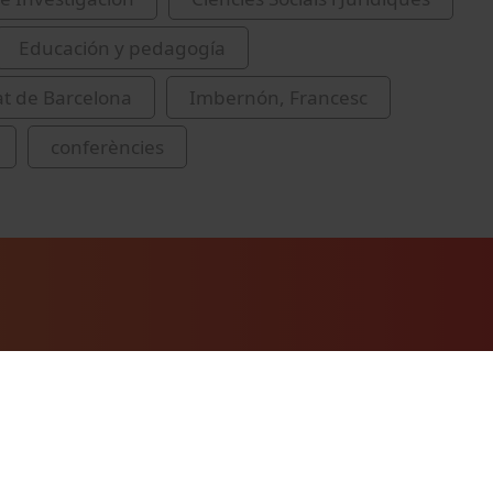
Educación y pedagogía
at de Barcelona
Imbernón, Francesc
conferències