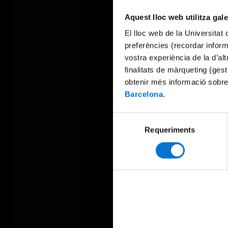
Aquest lloc web utilitza gal
El lloc web de la Universitat 
preferències (recordar infor
vostra experiència de la d’al
finalitats de màrqueting (gest
obtenir més informació sobre
Barcelona
.
Selecció
Requeriments
de
consentiment