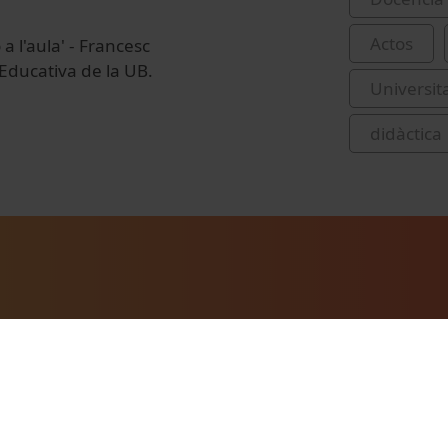
Actos
a l'aula' - Francesc
Educativa de la UB.
Universit
didàctica