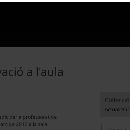
ció a l'aula
Col·lecció
Actualitza
èdic per a professorat de
arç de 2012 a la sala
Docencia 