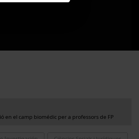
ció en el camp biomédic per a professors de FP
e Investigación
Ciències Socials i Jurídiques