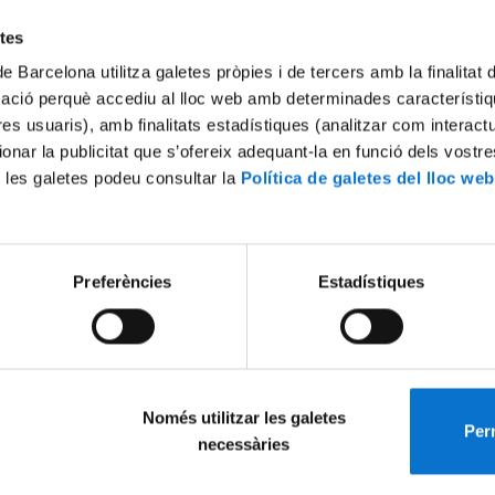
Try again
etes
de Barcelona utilitza galetes pròpies i de tercers amb la finalitat
mació perquè accediu al lloc web amb determinades característiq
tres usuaris), amb finalitats estadístiques (analitzar com interac
ionar la publicitat que s’ofereix adequant-la en funció dels vostr
 les galetes podeu consultar la
Política de galetes del lloc web
Preferències
Estadístiques
Només utilitzar les galetes
Perm
necessàries