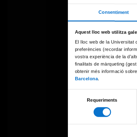
Consentiment
Aquest lloc web utilitza gal
El lloc web de la Universitat 
preferències (recordar infor
vostra experiència de la d’al
finalitats de màrqueting (gest
obtenir més informació sobre
Barcelona
.
Selecció
Requeriments
de
consentiment