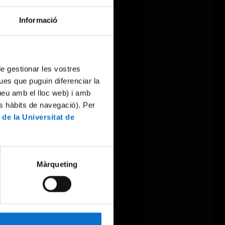
Informació
 de gestionar les vostres
ues que puguin diferenciar la
tueu amb el lloc web) i amb
es hàbits de navegació). Per
 de la Universitat de
Màrqueting