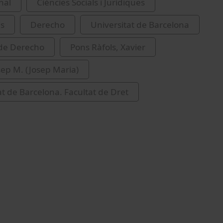
nal
Ciències Socials i Jurídiques
es
Derecho
Universitat de Barcelona
 de Derecho
Pons Ràfols, Xavier
sep M. (Josep Maria)
at de Barcelona. Facultat de Dret