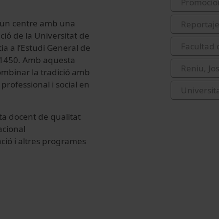
Promocio
s un centre amb una
Reportaj
ió de la Universitat de
Facultad
ia a l’Estudi General de
y 1450. Amb aquesta
Reniu, Jo
combinar la tradició amb
rofessional i social en
Universit
ta docent de qualitat
acional
ció i altres programes