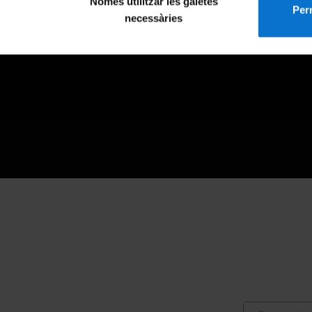
Només utilitzar les galetes
Perm
necessàries