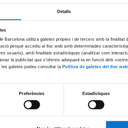
Detalls
Try again
etes
de Barcelona utilitza galetes pròpies i de tercers amb la finalitat
mació perquè accediu al lloc web amb determinades característiq
tres usuaris), amb finalitats estadístiques (analitzar com interac
ionar la publicitat que s’ofereix adequant-la en funció dels vostr
 les galetes podeu consultar la
Política de galetes del lloc web
Preferències
Estadístiques