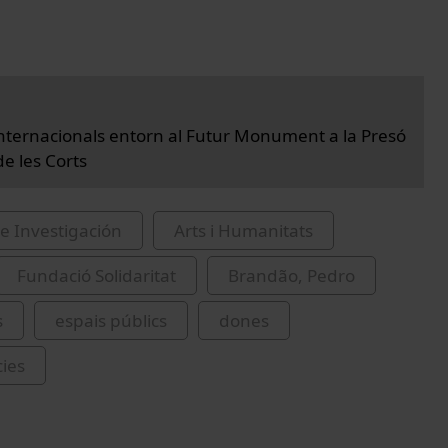
nternacionals entorn al Futur Monument a la Presó
e les Corts
e Investigación
Arts i Humanitats
Fundació Solidaritat
Brandão, Pedro
s
espais públics
dones
ies