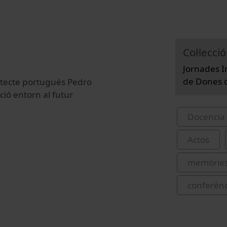
Col·lecció
Jornades I
de Dones d
itecte portugués Pedro
ció entorn al futur
Docencia 
Actos
memòrie
conferènc