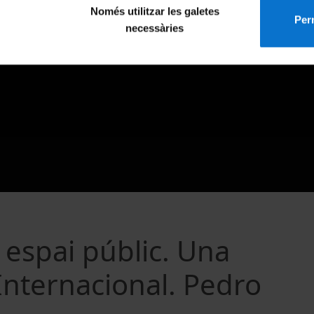
Només utilitzar les galetes
Perm
necessàries
 espai públic. Una
Internacional. Pedro