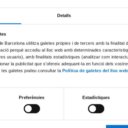
Detalls
Try again
etes
de Barcelona utilitza galetes pròpies i de tercers amb la finalitat
mació perquè accediu al lloc web amb determinades característiq
tres usuaris), amb finalitats estadístiques (analitzar com interac
ionar la publicitat que s’ofereix adequant-la en funció dels vostr
 les galetes podeu consultar la
Política de galetes del lloc web
Preferències
Estadístiques