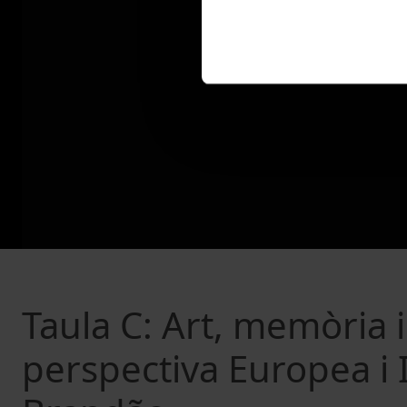
Taula C: Art, memòria i
perspectiva Europea i 