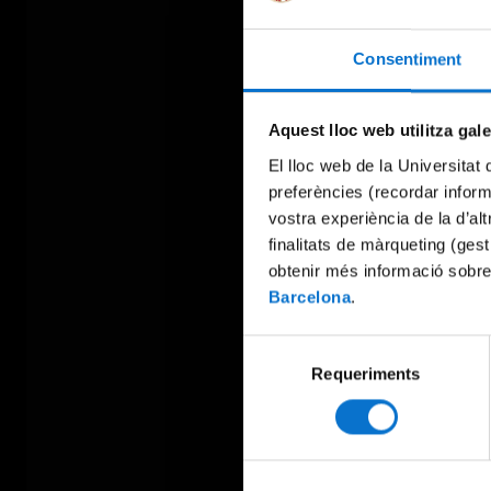
Consentiment
Aquest lloc web utilitza gal
El lloc web de la Universitat 
preferències (recordar infor
vostra experiència de la d’al
finalitats de màrqueting (gest
obtenir més informació sobre
Barcelona
.
Selecció
Requeriments
de
consentiment