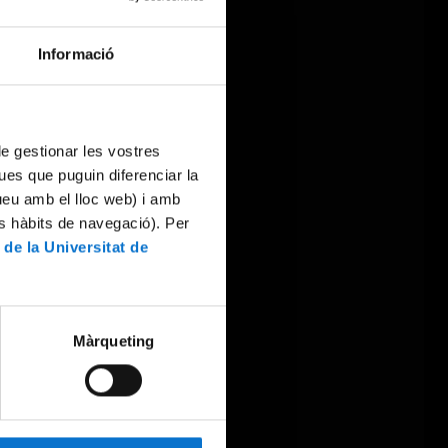
Informació
 de gestionar les vostres
ues que puguin diferenciar la
tueu amb el lloc web) i amb
es hàbits de navegació). Per
 de la Universitat de
Màrqueting