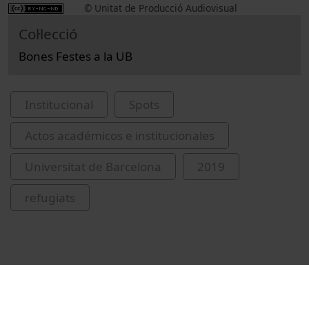
© Unitat de Producció Audiovisual
Col·lecció
Bones Festes a la UB
Institucional
Spots
Actos académicos e institucionales
Universitat de Barcelona
2019
refugiats