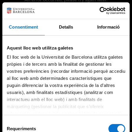
Consentiment
Detalls
Informació
Try again
Aquest lloc web utilitza galetes
El lloc web de la Universitat de Barcelona utilitza galetes
pròpies i de tercers amb la finalitat de gestionar les
vostres preferències (recordar informació perquè accediu
al lloc web amb determinades característiques que
puguin diferenciar la vostra experiència de la d’altres
usuaris), amb finalitats estadístiques (analitzar com
interactueu amb el lloc web) i amb finalitats de
màrqueting (gestionar la publicitat que s’ofereix
adequant-la en funció dels vostres hàbits de navegació).
Per obtenir més informació sobre les galetes podeu
Selecció
consultar la
Política de galetes del lloc web de la
Requeriments
de