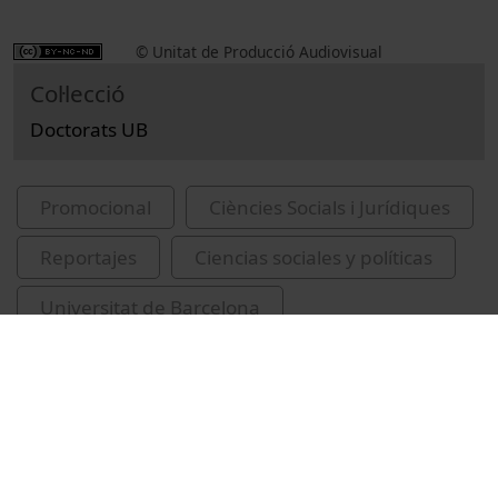
© Unitat de Producció Audiovisual
Col·lecció
Doctorats UB
Promocional
Ciències Socials i Jurídiques
Reportajes
Ciencias sociales y políticas
Universitat de Barcelona
Facultad de Derecho
Rozas Valdés, José Andrés
doctorands
investigadors