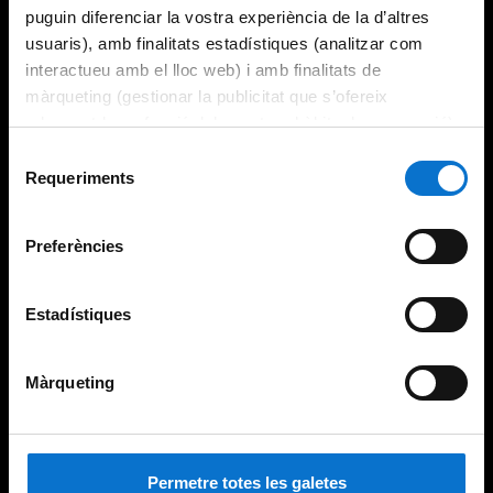
puguin diferenciar la vostra experiència de la d’altres
usuaris), amb finalitats estadístiques (analitzar com
interactueu amb el lloc web) i amb finalitats de
màrqueting (gestionar la publicitat que s’ofereix
adequant-la en funció dels vostres hàbits de navegació).
Per obtenir més informació sobre les galetes podeu
Selecció
consultar la
Política de galetes del lloc web de la
Requeriments
de
Universitat de Barcelona
.
consentiment
Preferències
Estadístiques
Màrqueting
Permetre totes les galetes