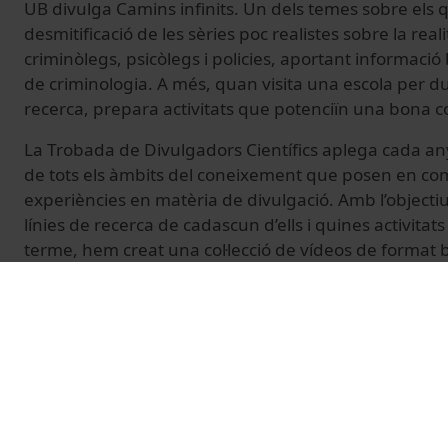
UB divulga Camins infinits. Un dels temes sobre els q
desmitificació de les sèries poc realistes sobre la real
criminòlegs, psicòlegs i policies, aportant informaci
de criminologia. A més, quan visita una escola per du
recerca, prepara activitats que potenciïn una bona co
La Trobada de Divulgadors Científics aplega cada an
de tots els àmbits del coneixement que posen en co
experiències en matèria de divulgació. Amb l’objecti
línies de recerca de cadascun d’ells i quines activitat
terme, hem creat una col·lecció de vídeos de format 
© Unitat de Producció Audiovisual
Vídeos relacionados