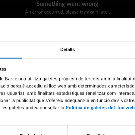
Something went wrong
An error occurred, please try again later.
Try again
Detalls
etes
de Barcelona utilitza galetes pròpies i de tercers amb la finalitat
mació perquè accediu al lloc web amb determinades característiq
tres usuaris), amb finalitats estadístiques (analitzar com interac
ionar la publicitat que s’ofereix adequant-la en funció dels vostr
 les galetes podeu consultar la
Política de galetes del lloc web