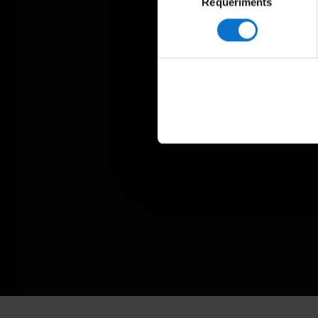
Requeriments
de
consentiment