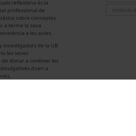
uals reflexiona és la
instituts 
itat professional de
ó bàsica sobre conceptes
r a terme la seva
nvivència a les aules.
y investigadors de la UB
mú les seves
u de donar a conèixer les
s divulgatives duen a
breu.