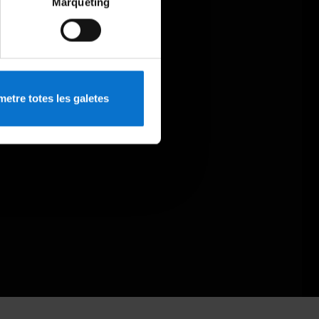
Màrqueting
etre totes les galetes