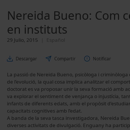
Nereida Bueno: Com co
en instituts
29 Julio, 2015
Español
Descargar
Compartir
Notificar
La passió de Nereida Bueno, psicòloga i criminòloga d
de l’evolució, la qual cosa implica analitzar el compo
doctorat es va proposar unir la seva formació amb aq
va explorar el sentiment de venjança o injustícia, t
infants de diferents edats, amb el propòsit d’estudi
capacitats cognitives amb l’edat.
A banda de la seva tasca investigadora, Nereida B
diverses activitats de divulgació. Enguany ha particip