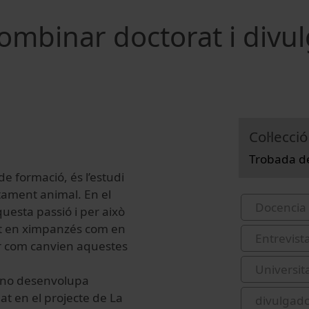
mbinar doctorat i divul
Col·lecció
Trobada de
e formació, és l’estudi
rtament animal. En el
Docencia 
uesta passió i per això
ant en ximpanzés com en
Entrevist
ar com canvien aquestes
Universit
ueno desenvolupa
at en el projecte de La
divulgad