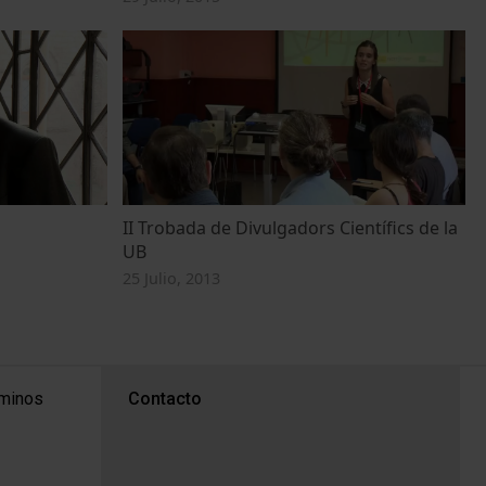
II Trobada de Divulgadors Científics de la
UB
25 Julio, 2013
PEU 3
rminos
Contacto