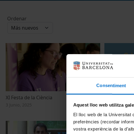
Ordenar
Consentiment
XI Festa de la Ciència
Cafès Científi
Recerca UB 
3 Junio, 2025
Aquest lloc web utilitza gal
22 Abril, 2021
El lloc web de la Universitat 
preferències (recordar infor
vostra experiència de la d’al