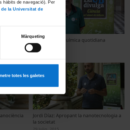
es hàbits de navegació). Per
 de la Universitat de
Màrqueting
d'edició i
Claudi Mans: Química quotidiana
27 Junio, 2018
etre totes les galetes
 nanociència
Jordi Díaz: Apropant la nanotecnologia a
la societat
29 Julio, 2015