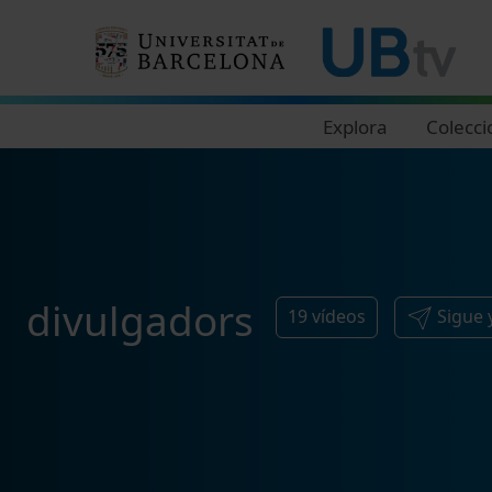
Navegació principal
Explora
Colecci
divulgadors
19
vídeos
Sigue 