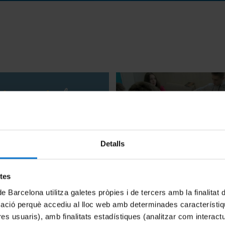
Detalls
cs de la UB - Nit de la
Neuroart (reportatge)
2020
6 Julio, 2018
etes
de Barcelona utilitza galetes pròpies i de tercers amb la finalitat
mació perquè accediu al lloc web amb determinades característiq
tres usuaris), amb finalitats estadístiques (analitzar com interac