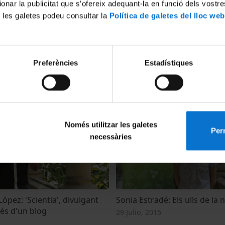
ionar la publicitat que s’ofereix adequant-la en funció dels vostr
 les galetes podeu consultar la
Política de galetes del lloc web
Preferències
Estadístiques
s: La participació social en
Albert Soler: Manicula, taller 
ls béns patrimoni mundial
anotació de textos
27 Junio, 2018
Només utilitzar les galetes
Perm
necessàries
ópez: 'Scientia', divulgant
Sonia Estradé: Els ulls de la
vés d'un blog
29 Julio, 2015