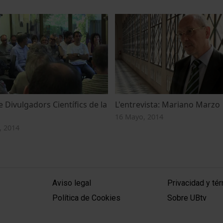
e Divulgadors Científics de la
L'entrevista: Mariano Marzo
16 Mayo, 2014
, 2014
MENÚ PEU 1
PEU 2
Aviso legal
Privacidad y té
Política de Cookies
Sobre UBtv