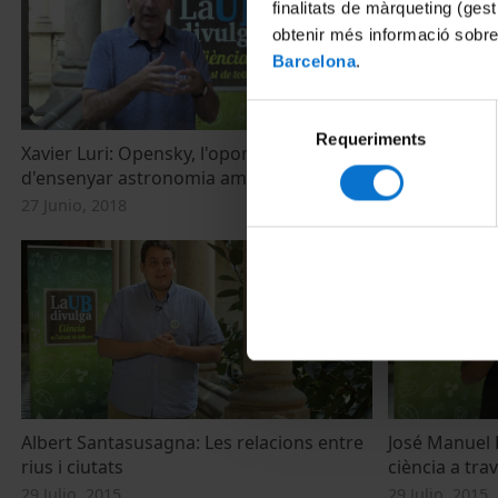
finalitats de màrqueting (gest
obtenir més informació sobre
Barcelona
.
Selecció
Requeriments
de
Xavier Luri: Opensky, l'oportunitat
Amilcar Varga
consentiment
d'ensenyar astronomia amb dades reals
la gestió de
27 Junio, 2018
27 Junio, 2018
Albert Santasusagna: Les relacions entre
José Manuel L
rius i ciutats
ciència a tra
29 Julio, 2015
29 Julio, 2015