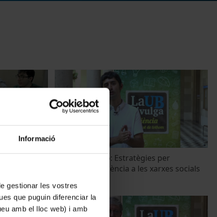
Informació
Marcos Piñeiro: Estratègies per
comunicar la ciència a les xarxes socials
27 Junio, 2018
 de gestionar les vostres
ues que puguin diferenciar la
tueu amb el lloc web) i amb