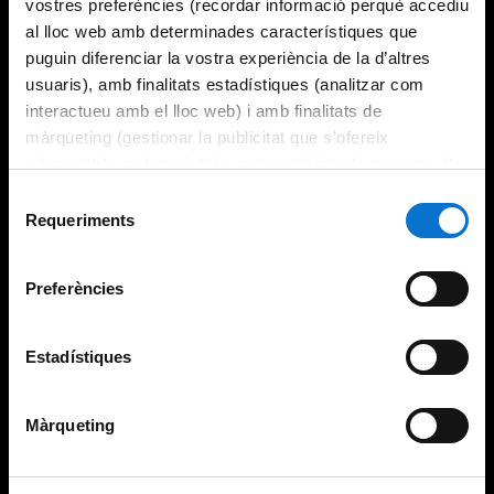
vostres preferències (recordar informació perquè accediu
al lloc web amb determinades característiques que
puguin diferenciar la vostra experiència de la d’altres
usuaris), amb finalitats estadístiques (analitzar com
interactueu amb el lloc web) i amb finalitats de
màrqueting (gestionar la publicitat que s’ofereix
adequant-la en funció dels vostres hàbits de navegació).
Per obtenir més informació sobre les galetes podeu
Selecció
consultar la
Política de galetes del lloc web de la
Requeriments
de
Universitat de Barcelona
.
consentiment
Preferències
Estadístiques
Màrqueting