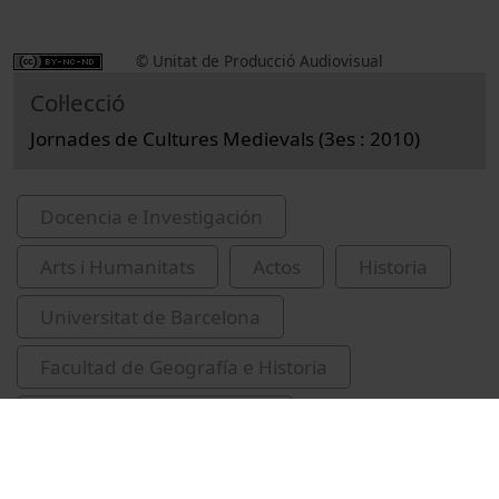
© Unitat de Producció Audiovisual
Col·lecció
Jornades de Cultures Medievals (3es : 2010)
Docencia e Investigación
Arts i Humanitats
Actos
Historia
Universitat de Barcelona
Facultad de Geografía e Historia
violència contra les dones
IRCUM-Medieval cultures
Ruiz, Azucena