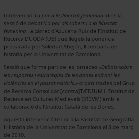
Intervenció
'La por a la llibertat femenina'
dins la
sessió de debat
'La por als sabers i a la llibertat
femenina'
, a càrrec d'Azucena Ruiz de l'Institut de
Recerca DUODA (UB) que llegeix la ponència
preparada per Soledad Abejón, llicenciada en
història per la Universitat de Barcelona.
Sessió que forma part de les jornades
«Debats sobre
les respostes i estratègies de les dones enfront les
violències en el passat històric.»
organitzades pel Grup
de Recerca Consolidat [contra]TÆDIUM i l'Institut de
Recerca en Cultures Medievals (IRCVM) amb la
col·laboració de l'Institut Català de les Dones.
Aquesta intervenció te lloc a la Facultat de Geografia
i Història de la Universitat de Barcelona el 3 de març
de 2010.