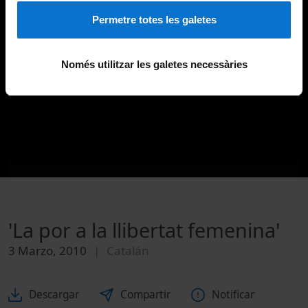
Permetre totes les galetes
Només utilitzar les galetes necessàries
'La por a la llibertat femenina'
3 Marzo, 2010
Catalán
Descargar
Compartir
Notificar