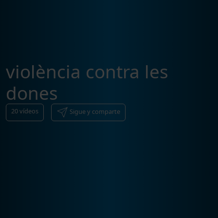
violència contra les
dones
20
vídeos
Sigue y comparte