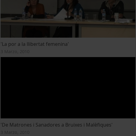
'La por a la llibertat femenina'
3 Marzo, 2010
'De Matrones i Sanadores a Bruixes i Malèfiques'
3 Marzo, 2010