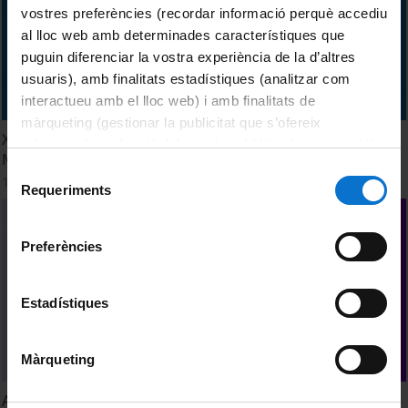
vostres preferències (recordar informació perquè accediu
al lloc web amb determinades característiques que
puguin diferenciar la vostra experiència de la d’altres
usuaris), amb finalitats estadístiques (analitzar com
interactueu amb el lloc web) i amb finalitats de
màrqueting (gestionar la publicitat que s’ofereix
XXXIII Seminari DUODA. Primera Jornada. XVII Diàleg
adequant-la en funció dels vostres hàbits de navegació).
Magistral amb Beatriu Masià Masià
Per obtenir més informació sobre les galetes podeu
Selecció
13 Mayo, 2022
consultar la
Política de galetes del lloc web de la
Requeriments
de
Universitat de Barcelona
.
consentiment
Preferències
Estadístiques
Màrqueting
A la UB, tolerància zero