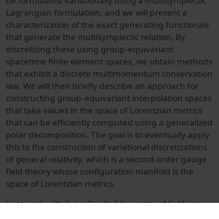
be formulated variationally using a multisymplectic
Lagrangian formulation, and we will present a
characterization of the exact generating functionals
that generate the multisymplectic relation. By
discretizing these using group-equivariant
spacetime finite element spaces, we obtain methods
that exhibit a discrete multimomentum conservation
law. We will then briefly describe an approach for
constructing group-equivariant interpolation spaces
that take values in the space of Lorentzian metrics
that can be efficiently computed using a generalized
polar decomposition. The goal is to eventually apply
this to the construction of variational discretizations
of general relativity, which is a second-order gauge
field theory whose configuration manifold is the
space of Lorentzian metrics.
Joint work with Evan Gawlik (University of California,
San Diego) and Joris Vankerschaver (Enthought).