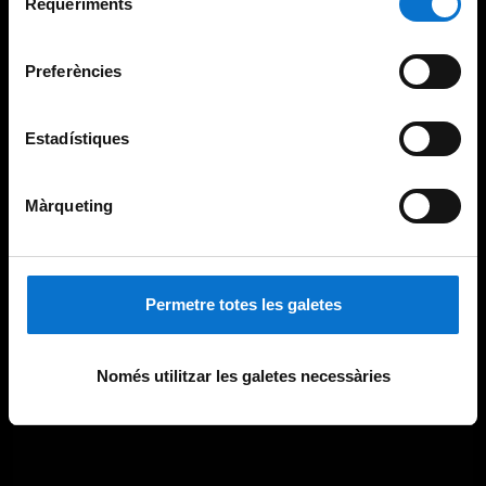
consultar la
Política de galetes del lloc web de la
Requeriments
de
Universitat de Barcelona
.
consentiment
Preferències
Estadístiques
Màrqueting
Permetre totes les galetes
Només utilitzar les galetes necessàries