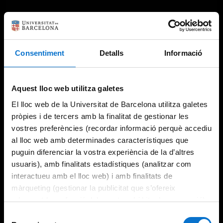
Consentiment
Detalls
Informació
Aquest lloc web utilitza galetes
El lloc web de la Universitat de Barcelona utilitza galetes
pròpies i de tercers amb la finalitat de gestionar les
vostres preferències (recordar informació perquè accediu
al lloc web amb determinades característiques que
puguin diferenciar la vostra experiència de la d’altres
usuaris), amb finalitats estadístiques (analitzar com
interactueu amb el lloc web) i amb finalitats de
màrqueting (gestionar la publicitat que s’ofereix
adequant-la en funció dels vostres hàbits de navegació).
Per obtenir més informació sobre les galetes podeu
Selecció