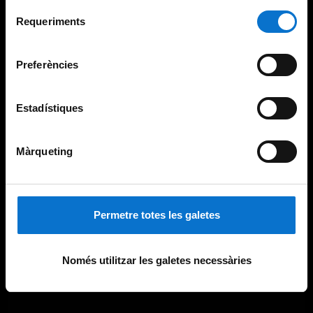
Per obtenir més informació sobre les galetes podeu
Selecció
consultar la
Política de galetes del lloc web de la
Requeriments
de
Universitat de Barcelona
.
consentiment
Preferències
Estadístiques
Màrqueting
Permetre totes les galetes
Només utilitzar les galetes necessàries