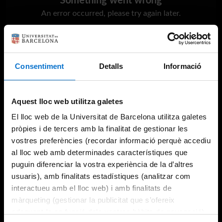
Something went wrong
An error occurred, please try again later.
Try again
Consentiment
Detalls
Informació
Aquest lloc web utilitza galetes
El lloc web de la Universitat de Barcelona utilitza galetes
pròpies i de tercers amb la finalitat de gestionar les
vostres preferències (recordar informació perquè accediu
al lloc web amb determinades característiques que
puguin diferenciar la vostra experiència de la d’altres
usuaris), amb finalitats estadístiques (analitzar com
interactueu amb el lloc web) i amb finalitats de
màrqueting (gestionar la publicitat que s’ofereix
adequant-la en funció dels vostres hàbits de navegació).