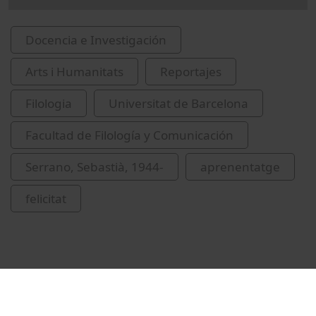
Docencia e Investigación
Arts i Humanitats
Reportajes
Filologia
Universitat de Barcelona
Facultad de Filología y Comunicación
Serrano, Sebastià, 1944-
aprenentatge
felicitat