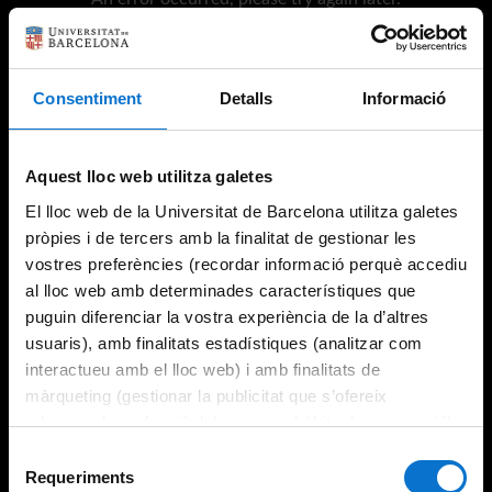
Consentiment
Detalls
Informació
Try again
Aquest lloc web utilitza galetes
El lloc web de la Universitat de Barcelona utilitza galetes
pròpies i de tercers amb la finalitat de gestionar les
vostres preferències (recordar informació perquè accediu
al lloc web amb determinades característiques que
puguin diferenciar la vostra experiència de la d’altres
usuaris), amb finalitats estadístiques (analitzar com
interactueu amb el lloc web) i amb finalitats de
màrqueting (gestionar la publicitat que s’ofereix
adequant-la en funció dels vostres hàbits de navegació).
Per obtenir més informació sobre les galetes podeu
Selecció
consultar la
Política de galetes del lloc web de la
Requeriments
de