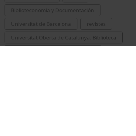
Biblioteconomía y Documentación
Universitat de Barcelona
revistes
Universitat Oberta de Catalunya. Biblioteca
gestió de la col·lecció (Biblioteques)
Vídeos relacionados