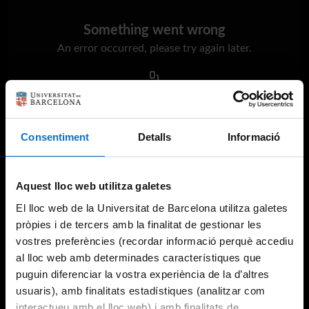
Something went wrong
An error occurred, please try again later.
Try again
Consentiment
Detalls
Informació
Aquest lloc web utilitza galetes
El lloc web de la Universitat de Barcelona utilitza galetes
pròpies i de tercers amb la finalitat de gestionar les
vostres preferències (recordar informació perquè accediu
al lloc web amb determinades característiques que
puguin diferenciar la vostra experiència de la d’altres
usuaris), amb finalitats estadístiques (analitzar com
interactueu amb el lloc web) i amb finalitats de