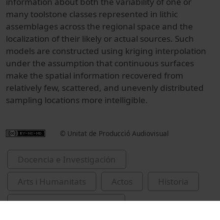
information about both the variability of one or
many toolstone classes represented in lithic
assemblages across the regional space and the
localization of their likely or actual sources. Such
models are constructed using kriging interpolation
under the assumption that continuous surfaces
make the spatial information recovered from
relatively few, scattered, and unevenly distributed
sampling locations more intelligible.
© Unitat de Producció Audiovisual
Docencia e Investigación
Arts i Humanitats
Actos
Historia
Universitat de Barcelona