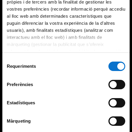
pròpies i de tercers amb la finalitat de gestionar les
vostres preferències (recordar informació perquè accediu
al lloc web amb determinades característiques que
puguin diferenciar la vostra experiència de la d’altres
usuaris), amb finalitats estadístiques (analitzar com
interactueu amb el lloc web) i amb finalitats de
màrqueting (gestionar la publicitat que s’ofereix
adequant-la en funció dels vostres hàbits de navegació).
Per obtenir més informació sobre les galetes podeu
Selecció
consultar la
Política de galetes del lloc web de la
Requeriments
de
Universitat de Barcelona
.
consentiment
Preferències
Estadístiques
Màrqueting