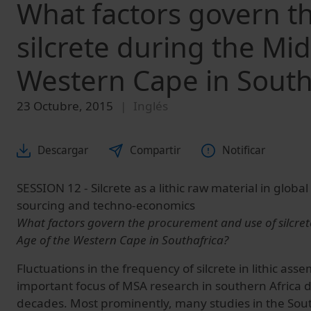
What factors govern t
silcrete during the Mi
Western Cape in South
23 Octubre, 2015
Inglés
Descargar
Compartir
Notificar
SESSION 12 - Silcrete as a lithic raw material in globa
sourcing and techno-economics
What factors govern the procurement and use of silcret
Age of the Western Cape in Southafrica?
Fluctuations in the frequency of silcrete in lithic a
important focus of MSA research in southern Africa d
decades. Most prominently, many studies in the So