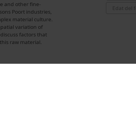
e and other fine-
Edat del 
sons Poort industries,
plex material culture.
atial variation of
discuss factors that
this raw material.