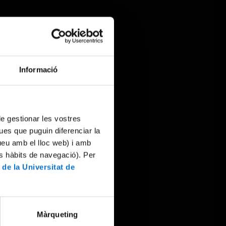
Informació
 de gestionar les vostres
ues que puguin diferenciar la
tueu amb el lloc web) i amb
es hàbits de navegació). Per
 de la Universitat de
Màrqueting