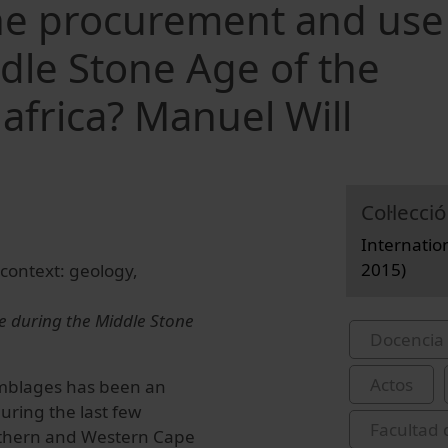
he procurement and use
ddle Stone Age of the
africa? Manuel Will
Col·lecció
Internatio
2015)
l context: geology,
e during the Middle Stone
Docencia 
Actos
ssemblages has been an
uring the last few
Facultad 
uthern and Western Cape