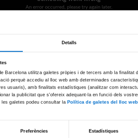
An error occurred, please try again later.
Try again
Detalls
etes
de Barcelona utilitza galetes pròpies i de tercers amb la finalitat
mació perquè accediu al lloc web amb determinades característiq
tres usuaris), amb finalitats estadístiques (analitzar com interac
ionar la publicitat que s’ofereix adequant-la en funció dels vostr
 les galetes podeu consultar la
Política de galetes del lloc web
Preferències
Estadístiques