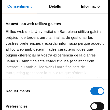
Consentiment
Detalls
Informació
Aquest lloc web utilitza galetes
El lloc web de la Universitat de Barcelona utilitza galetes
pròpies i de tercers amb la finalitat de gestionar les
vostres preferències (recordar informació perquè accediu
al lloc web amb determinades característiques que
puguin diferenciar la vostra experiència de la d’altres
usuaris), amb finalitats estadístiques (analitzar com
interactueu amb el lloc web) i amb finalitats de
màrqueting (gestionar la publicitat que s’ofereix
adequant-la en funció dels vostres hàbits de navegació).
Per obtenir més informació sobre les galetes podeu
Selecció
consultar la
Política de galetes del lloc web de la
Requeriments
de
Universitat de Barcelona
.
consentiment
Preferències