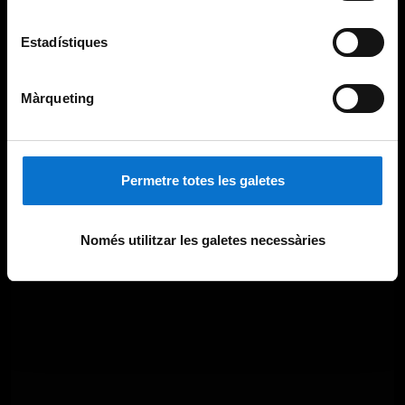
Estadístiques
Màrqueting
Permetre totes les galetes
Només utilitzar les galetes necessàries