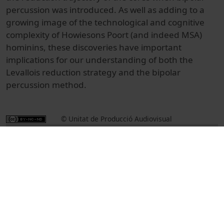
percussion was introduced. As well as adding to a
growing image of the technological and cognitive
complexity of Howiesons Poort (and indeed MSA)
hominins, these discoveries have important
implications for our understanding of both the
Levallois reduction strategy and the bipolar
percussion method.
© Unitat de Producció Audiovisual
Col·lecció
International Symposium on Knappable
Materials (10è : 2015)
Docencia e Investigación
Arts i Humanitats
Actos
Geología