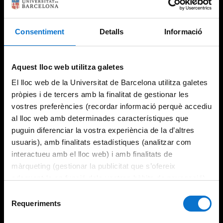
Consentiment
Detalls
Informació
Try again
Aquest lloc web utilitza galetes
El lloc web de la Universitat de Barcelona utilitza galetes
pròpies i de tercers amb la finalitat de gestionar les
vostres preferències (recordar informació perquè accediu
al lloc web amb determinades característiques que
puguin diferenciar la vostra experiència de la d’altres
usuaris), amb finalitats estadístiques (analitzar com
interactueu amb el lloc web) i amb finalitats de
màrqueting (gestionar la publicitat que s’ofereix
adequant-la en funció dels vostres hàbits de navegació).
Per obtenir més informació sobre les galetes podeu
Selecció
consultar la
Política de galetes del lloc web de la
Requeriments
de
Universitat de Barcelona
.
consentiment