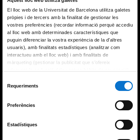
Aquest lloc web utilitza galetes
El lloc web de la Universitat de Barcelona utilitza galetes
pròpies i de tercers amb la finalitat de gestionar les
vostres preferències (recordar informació perquè accediu
al lloc web amb determinades característiques que
puguin diferenciar la vostra experiència de la d’altres
usuaris), amb finalitats estadístiques (analitzar com
interactueu amb el lloc web) i amb finalitats de
màrqueting (gestionar la publicitat que s’ofereix
adequant-la en funció dels vostres hàbits de navegació).
Per obtenir més informació sobre les galetes podeu
Selecció
consultar la
Política de galetes del lloc web de la
Requeriments
de
Universitat de Barcelona
.
consentiment
Preferències
Estadístiques