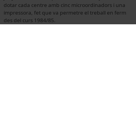
dotar cada centre amb cinc microordinadors i una
impressora, fet que va permetre el treball en ferm
des del curs 1984/85.
© Unitat de Producció Audiovisual
Docencia e Investigación
Ciències
Reportajes
Ingeniería y tecnología
Otros
informàtica
aprenentatge
educació primària
educació tecnològica
LOGO (Llenguatge de programació)