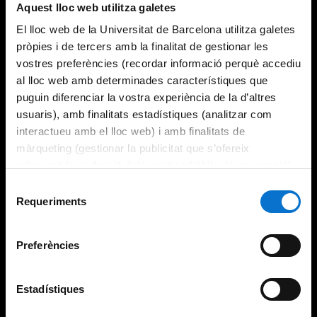
Aquest lloc web utilitza galetes
El lloc web de la Universitat de Barcelona utilitza galetes
pròpies i de tercers amb la finalitat de gestionar les
vostres preferències (recordar informació perquè accediu
al lloc web amb determinades característiques que
puguin diferenciar la vostra experiència de la d’altres
usuaris), amb finalitats estadístiques (analitzar com
interactueu amb el lloc web) i amb finalitats de
màrqueting (gestionar la publicitat que s’ofereix
adequant-la en funció dels vostres hàbits de navegació).
Per obtenir més informació sobre les galetes podeu
Selecció
consultar la
Política de galetes del lloc web de la
Requeriments
de
Universitat de Barcelona
.
consentiment
Preferències
Estadístiques