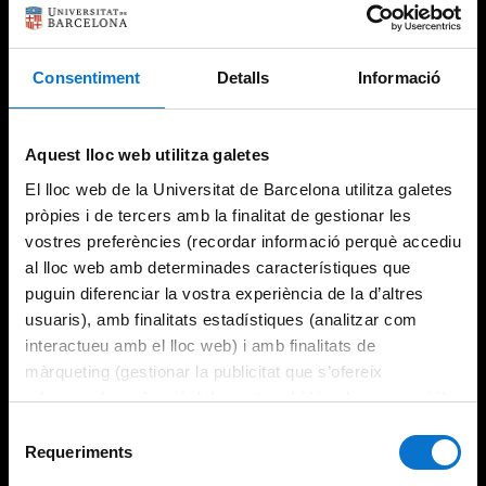
Consentiment
Detalls
Informació
Try again
Aquest lloc web utilitza galetes
El lloc web de la Universitat de Barcelona utilitza galetes
pròpies i de tercers amb la finalitat de gestionar les
vostres preferències (recordar informació perquè accediu
al lloc web amb determinades característiques que
puguin diferenciar la vostra experiència de la d’altres
usuaris), amb finalitats estadístiques (analitzar com
interactueu amb el lloc web) i amb finalitats de
màrqueting (gestionar la publicitat que s’ofereix
adequant-la en funció dels vostres hàbits de navegació).
Per obtenir més informació sobre les galetes podeu
Selecció
consultar la
Política de galetes del lloc web de la
Requeriments
de
Universitat de Barcelona
.
consentiment