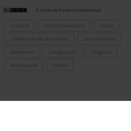
© Unitat de Producció Audiovisual
Cultural
Arts i Humanitats
Actos
Universitat de Barcelona
vida religiosa
islamisme
congressos
religions
immigrants
fòbies
Vídeos relacionados