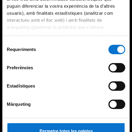
puguin diferenciar la vostra experiència de la d’altres
usuaris), amb finalitats estadístiques (analitzar com
interactueu amb el lloc web) i amb finalitats de
màrqueting (gestionar la publicitat que s’ofereix
adequant-la en funció dels vostres hàbits de navegació).
Per obtenir més informació sobre les galetes podeu
Selecció
consultar la
Política de galetes del lloc web de la
Requeriments
de
Universitat de Barcelona
.
consentiment
Preferències
Estadístiques
Màrqueting
Permetre totes les galetes