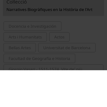
Col·lecció
Narratives Biogràfiques en la Història de l'Art
Docencia e Investigación
Arts i Humanitats
Actos
Bellas Artes
Universitat de Barcelona
Facultad de Geografía e Historia
Giorgio Vasari - 1511-1574. Vite de' più
eccellenti pittori - scultori et architettori
Ollé, Manuel, 1962-
Sureda, Joan, 1949-
seminaris