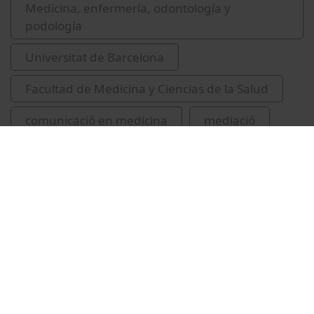
Medicina, enfermería, odontología y
podología
Universitat de Barcelona
Facultad de Medicina y Ciencias de la Salud
comunicació en medicina
mediació
gestió de conflictes
Vídeos relacionados