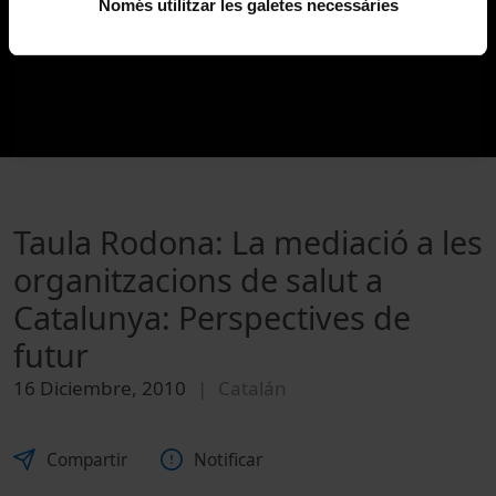
Només utilitzar les galetes necessàries
Taula Rodona: La mediació a les
organitzacions de salut a
Catalunya: Perspectives de
futur
16 Diciembre, 2010
Catalán
Compartir
Notificar