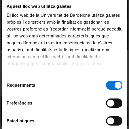
Aquest lloc web utilitza galetes
El lloc web de la Universitat de Barcelona utilitza galetes
pròpies i de tercers amb la finalitat de gestionar les
vostres preferències (recordar informació perquè accediu
al lloc web amb determinades característiques que
puguin diferenciar la vostra experiència de la d’altres
usuaris), amb finalitats estadístiques (analitzar com
Mediació de conflictes. Facultat de Dret UB
interactueu amb el lloc web) i amb finalitats de
25 Abril, 2019
màrqueting (gestionar la publicitat que s’ofereix
adequant-la en funció dels vostres hàbits de navegació).
Per obtenir més informació sobre les galetes podeu
Selecció
consultar la
Política de galetes del lloc web de la
Requeriments
de
Universitat de Barcelona
.
consentiment
Preferències
Estadístiques