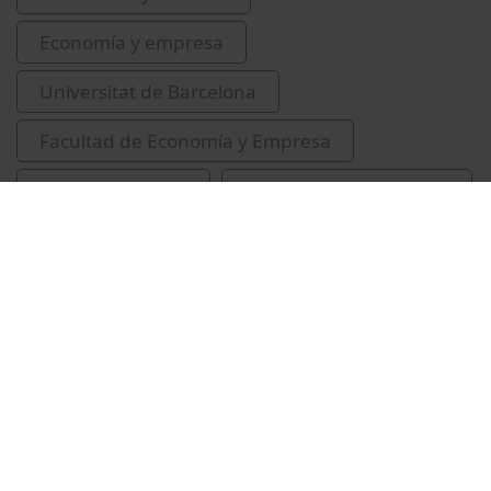
Economía y empresa
Universitat de Barcelona
Facultad de Economía y Empresa
Lechner, Michael
economia de l'educació
política educativa
atur
Vídeos relacionados