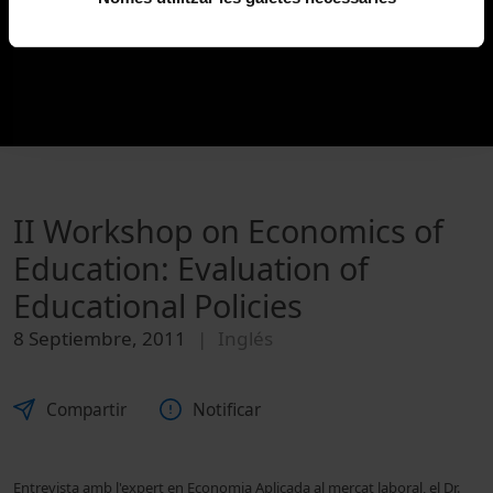
II Workshop on Economics of
Education: Evaluation of
Educational Policies
8 Septiembre, 2011
Inglés
Compartir
Notificar
Entrevista amb l'expert en Economia Aplicada al mercat laboral, el Dr.