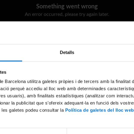
Something went wrong
An error occurred, please try again later.
Try again
Detalls
etes
de Barcelona utilitza galetes pròpies i de tercers amb la finalitat
mació perquè accediu al lloc web amb determinades característiq
tres usuaris), amb finalitats estadístiques (analitzar com interac
ionar la publicitat que s’ofereix adequant-la en funció dels vostr
 les galetes podeu consultar la
Política de galetes del lloc web