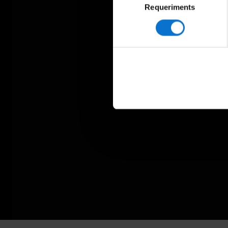
Requeriments
de
consentiment