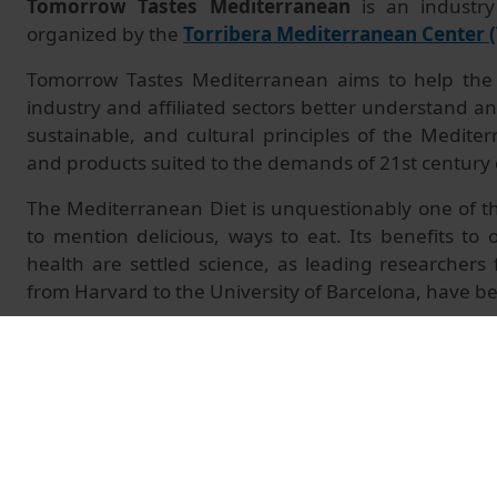
Tomorrow Tastes Mediterranean
is an industry
organized by the
Torribera
Mediterranean Center 
Tomorrow Tastes Mediterranean aims to help the 
industry and affiliated sectors better understand an
sustainable, and cultural principles of the Medit
and products suited to the demands of 21st century
The Mediterranean Diet is unquestionably one of the
to mention delicious, ways to eat. Its benefits to
health are settled science, as leading researchers 
from Harvard to the University of Barcelona, have b
© Unitat de Producció Audiovisual