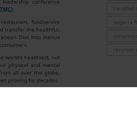
 leadership conference
Facultad 
(TMC)
restaurant, foodservice
Segarra 
d transfer the healthful,
congress
erranean Diet into menus
 consumers.
recursos 
 world’s healthiest, not
 our physical and mental
from all over the globe,
een proving for decades.