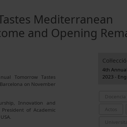
Tastes Mediterranean
lcome and Opening Rem
Col·lecció
4th Annua
2023 - Eng
nual Tomorrow Tastes
f Barcelona on November
Docencia 
urship, Innovation and
Actos
e President of Academic
, USA.
Universit