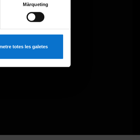
Màrqueting
etre totes les galetes