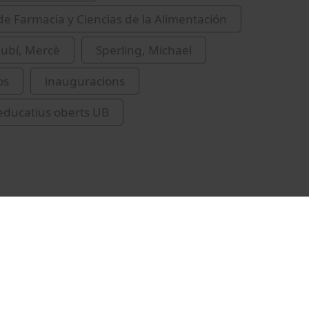
de Farmacia y Ciencias de la Alimentación
Rubí, Mercè
Sperling, Michael
os
inauguracions
educatius oberts UB