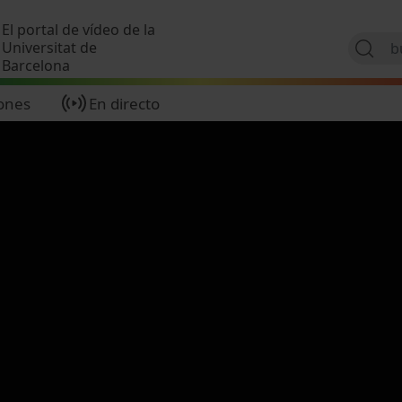
Pasar al contenido principal
El portal de vídeo de la
Universitat de
Barcelona
ones
En directo