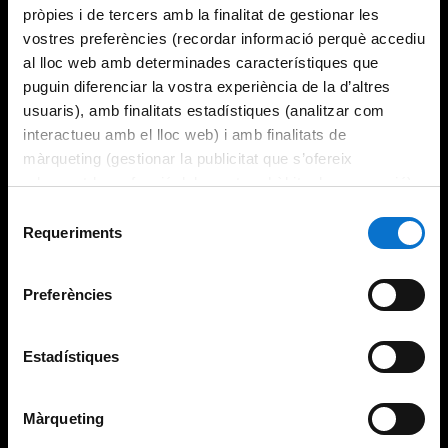
pròpies i de tercers amb la finalitat de gestionar les
vostres preferències (recordar informació perquè accediu
al lloc web amb determinades característiques que
puguin diferenciar la vostra experiència de la d’altres
usuaris), amb finalitats estadístiques (analitzar com
interactueu amb el lloc web) i amb finalitats de
màrqueting (gestionar la publicitat que s’ofereix
adequant-la en funció dels vostres hàbits de navegació).
Per obtenir més informació sobre les galetes podeu
Selecció
consultar la
Política de galetes del lloc web de la
Requeriments
de
Universitat de Barcelona
.
consentiment
Preferències
Estadístiques
Màrqueting