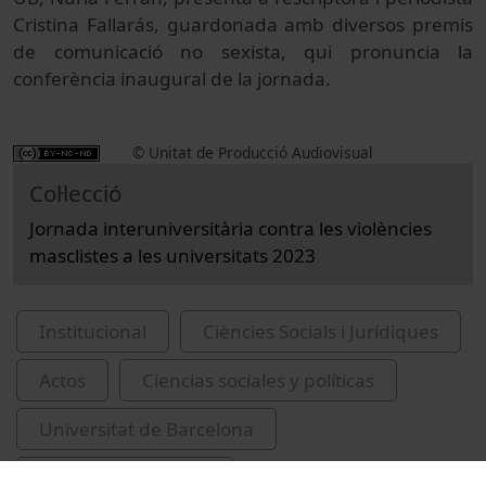
Cristina
Fallarás
, guardonada amb diversos premis
de comunicació no sexista, qui pronuncia la
conferència inaugural de la jornada.
© Unitat de Producció Audiovisual
Col·lecció
Jornada interuniversitària contra les violències
masclistes a les universitats 2023
Institucional
Ciències Socials i Jurídiques
Actos
Ciencias sociales y políticas
Universitat de Barcelona
Ferran Ferrer, Núria