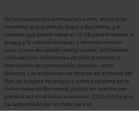
Varios estudiantes acompañan a Alex, alumna de
movilidad que acaba de llegar a Barcelona, y le
cuentan qué puede hacer en la UB para entender la
lengua y la cultura catalanas y sentirse como en
casa: cursos de catalán semigratuitos, actividades
culturales con estudiantes de todo el mundo, e
intercambio de conversación (catalán - otros
idiomas). Las actividades se ofrecen en el marco del
Plan de acogida de lengua y cultura catalana en la
Universidad de Barcelona, puesto en marcha por
primera vez en el curso académico 2022-2023 y que
ha demostrado ser un éxito para el
acompañamiento de los estudiantes.
Several students accompany Alex, a mobility student