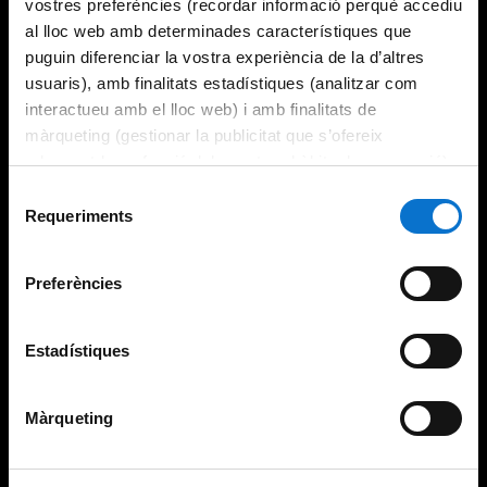
vostres preferències (recordar informació perquè accediu
al lloc web amb determinades característiques que
puguin diferenciar la vostra experiència de la d’altres
usuaris), amb finalitats estadístiques (analitzar com
interactueu amb el lloc web) i amb finalitats de
màrqueting (gestionar la publicitat que s’ofereix
adequant-la en funció dels vostres hàbits de navegació).
Per obtenir més informació sobre les galetes podeu
Selecció
consultar la
Política de galetes del lloc web de la
Requeriments
de
Universitat de Barcelona
.
consentiment
Preferències
Estadístiques
Màrqueting