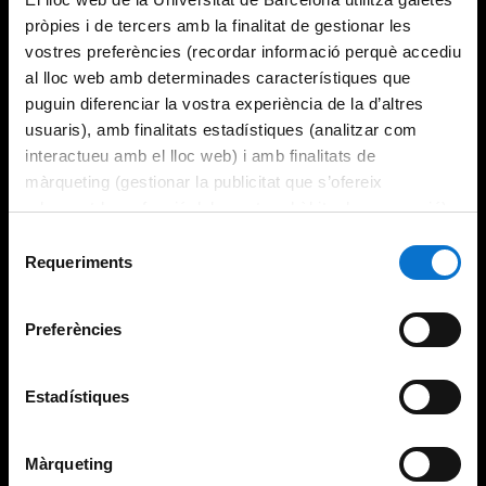
pròpies i de tercers amb la finalitat de gestionar les
vostres preferències (recordar informació perquè accediu
al lloc web amb determinades característiques que
puguin diferenciar la vostra experiència de la d’altres
usuaris), amb finalitats estadístiques (analitzar com
interactueu amb el lloc web) i amb finalitats de
màrqueting (gestionar la publicitat que s’ofereix
adequant-la en funció dels vostres hàbits de navegació).
Per obtenir més informació sobre les galetes podeu
Selecció
consultar la
Política de galetes del lloc web de la
Requeriments
de
Universitat de Barcelona
.
consentiment
Preferències
Estadístiques
Màrqueting