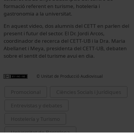
formació referent en turisme, hoteleria i
gastronomia a la universitat.
En aquest video, dos alumnis del CETT en parlen del
present i futur del sector. El Dr. Jordi Arcos,
coordinador de recerca del CETT-UB i la Dra. Maria
Abellanet i Meya, presidenta del CETT-UB, debaten
sobre el sentit del turisme avui en dia.
© Unitat de Producció Audiovisual
Promocional
Ciències Socials i Jurídiques
Entrevistas y debates
Hostelería y Turismo
Universitat de Barcelona