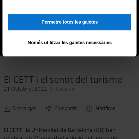
Permetre totes les galetes
Només utilitzar les galetes necessàries
El CETT i el sentit del turisme
21 Octubre, 2022
Catalán
Descargar
Compartir
Notificar
El CETT i la Universitat de Barcelona (UB) han
celebrat els 25 anys d’adscripció del centre de